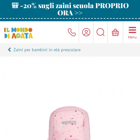
🎒 -20% sugli zaini scuola PROPRIO
ORA >>
Menu
Zaini per bambini in età prescolare