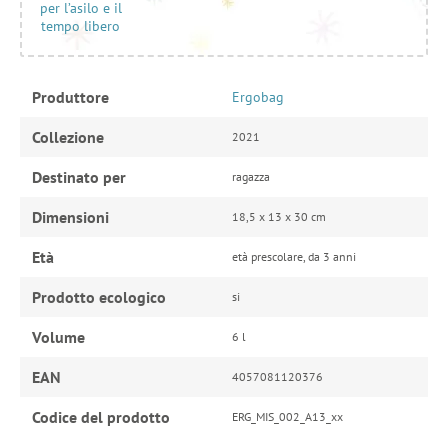
per l’asilo e il
tempo libero
Produttore
Ergobag
Collezione
2021
Destinato per
ragazza
Dimensioni
18,5 x 13 x 30 cm
Età
età prescolare, da 3 anni
Prodotto ecologico
si
Volume
6 l
EAN
4057081120376
Codice del prodotto
ERG_MIS_002_A13_xx