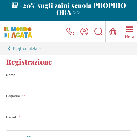
🎒 -20% sugli zaini scuola PROPRIO
ORA >>
Menu
Pagina iniziale
Registrazione
Nome :
*
Cognome :
*
E-mail :
*