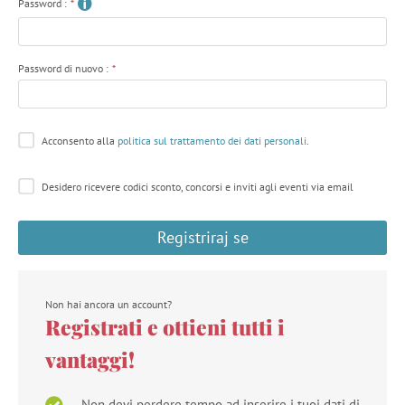
Password :
*
Password di nuovo :
*
Acconsento alla
politica sul trattamento dei dati personali
.
Desidero ricevere codici sconto, concorsi e inviti agli eventi via email
Registriraj se
Non hai ancora un account?
Registrati e ottieni tutti i
vantaggi!
Non devi perdere tempo ad inserire i tuoi dati di