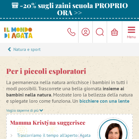
🎒 -20% sugli zaini scuola PROPRIO
ORA >>
Menu
Natura e sport
Per i piccoli esploratori
La permanenza nella natura arricchisce i bambini in tutti i
modi possibili. Trascorrete una bella giornata
insieme ai
bambini nella natura
. Mostrate loro la bellezza della natura
e spiegate loro come funziona. Un
bicchiere con una lente
di ingrandimento
sarà un ottimo strumento per osservare
Voglio saperne di più
insetti, ragni, foglie e altri tesori naturali.
Mamma Kristýna suggerisce
Durante la passeggiata, notate le trasformazioni della
natura
nel ciclo delle stagioni
. Osservate il risveglio degli
Trascorriamo il tempo all'aperto: Agata
alberi. In inverno sono spogli, in primavera sui rami