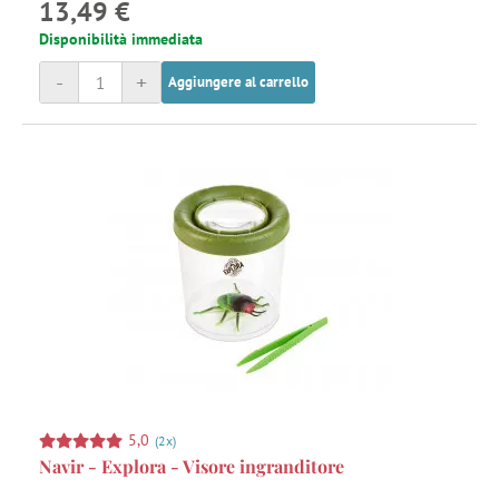
13,49 €
Disponibilità immediata
-
+
Aggiungere al carrello
5,0
(2x)
Navir - Explora - Visore ingranditore