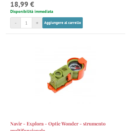
18,99 €
Disponibilità immediata
-
+
Aggiungere al carrello
Navir - Explora - Optic Wonder - strumento
multifunzionale