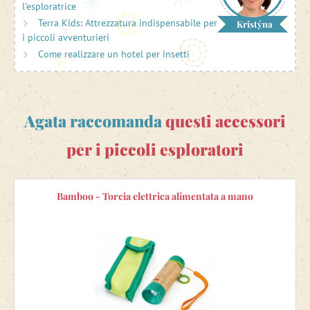
l'esploratrice
sbocciano i germogli, in estate fioriscono e in autunno ci
Terra Kids: Attrezzatura indispensabile per
Kristýna
offrono un ricco raccolto.
i piccoli avventurieri
Nel Mondo di Agata troverete molte idee per esplorare la
Come realizzare un hotel per insetti
magia della natura con i vostri bambini!
Agata raccomanda
questi accessori
per i piccoli esploratori
Bamboo - Torcia elettrica alimentata a mano