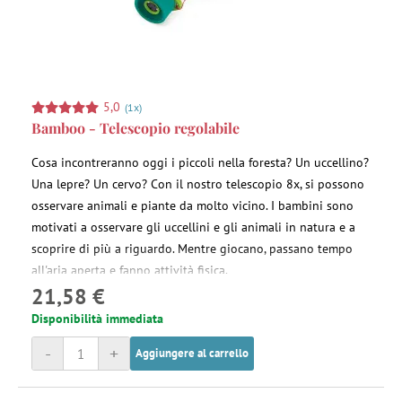
5,0
(1x)
Bamboo - Telescopio regolabile
Cosa incontreranno oggi i piccoli nella foresta? Un uccellino?
Una lepre? Un cervo? Con il nostro telescopio 8x, si possono
osservare animali e piante da molto vicino. I bambini sono
motivati a osservare gli uccellini e gli animali in natura e a
scoprire di più a riguardo. Mentre giocano, passano tempo
all'aria aperta e fanno attività fisica.
21,58 €
Disponibilità immediata
-
+
Aggiungere al carrello