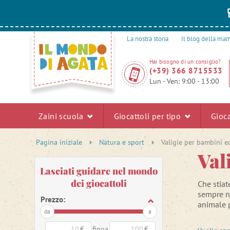
La nostra storia
Il blog della m
Hai bisogno di un consiglio?
(+39) 366 8715533
Lun - Ven: 9:00 - 13:00
Zaini scuola
Giocattoli per tipo
Gioca
Pagina iniziale
Natura e sport
Valigie per bambini e
Val
Lasciati guidare nel mondo
dei giocattoli
Che stiat
sempre n
Prezzo:
animale p
da
a
Il vostro
€
finoa
€