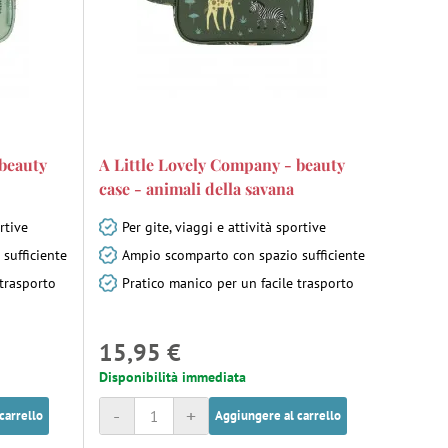
 beauty
A Little Lovely Company - beauty
case - animali della savana
rtive
Per gite, viaggi e attività sportive
sufficiente
Ampio scomparto con spazio sufficiente
 trasporto
Pratico manico per un facile trasporto
15,95 €
Disponibilità immediata
-
+
carrello
Aggiungere al carrello