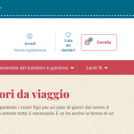
>
0
Lista
Carrello
Accedi
dei
desideri
Nuova registrazione
ameretta dei bambini e giardino
Saldi %
ori da viaggio
rando i vostri figli per un paio di giorni dai nonni, è
 entrare tutto il necessario. E se ha anche la forma di un
lo per
un weekend dai nonni
? Allora amerà anche