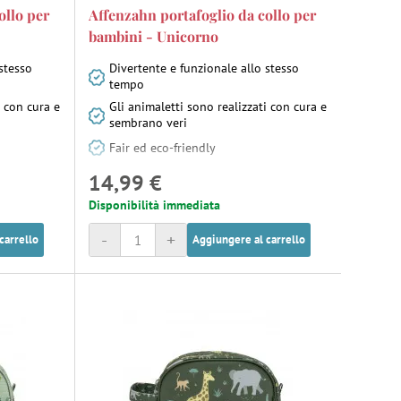
ollo per
Affenzahn portafoglio da collo per
bambini - Unicorno
stesso
Divertente e funzionale allo stesso
tempo
i con cura e
Gli animaletti sono realizzati con cura e
sembrano veri
Fair ed eco-friendly
14,99 €
Disponibilità immediata
-
+
carrello
Aggiungere al carrello