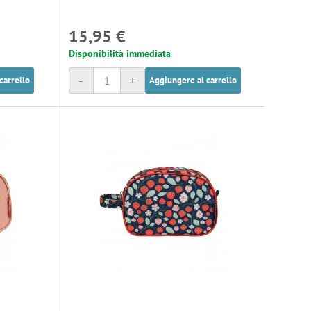
15,95 €
Disponibilità immediata
-
+
carrello
Aggiungere al carrello