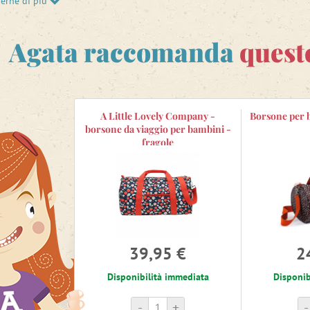
perne di più
le
valigia in tessuto
con un bel motivo per bambini. Tutte le cose a
 programma una grande vacanza con la famiglia? Cosa ne pensate 
Agata raccomanda
queste
he diventerà un grande alleato per ogni vostro viaggio? Inoltre, 
A Little Lovely Company -
Borsone per b
borsone da viaggio per bambini -
fragole
39,95 €
2
Disponibilità immediata
Disponib
-
+
-