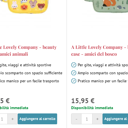
le Lovely Company - beauty
A Little Lovely Company -
 amici animali
case - amici del bosco
gite, viaggi e attività sportive
Per gite, viaggi e attività spo
io scomparto con spazio sufficiente
Ampio scomparto con spazio 
ico manico per un facile trasporto
Pratico manico per un facile
5 €
15,95 €
bilità immediata
Disponibilità immediata
+
-
+
Aggiungere al carrello
Aggiungere al 