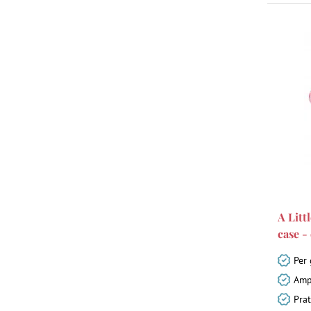
A Litt
case - 
Per 
Amp
Prat