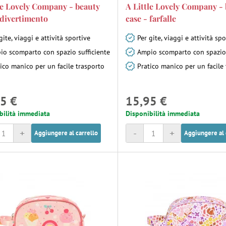
le Lovely Company - beauty
A Little Lovely Company -
 divertimento
case - farfalle
gite, viaggi e attività sportive
Per gite, viaggi e attività spo
io scomparto con spazio sufficiente
Ampio scomparto con spazio 
ico manico per un facile trasporto
Pratico manico per un facile
5 €
15,95 €
bilità immediata
Disponibilità immediata
+
-
+
Aggiungere al carrello
Aggiungere al 