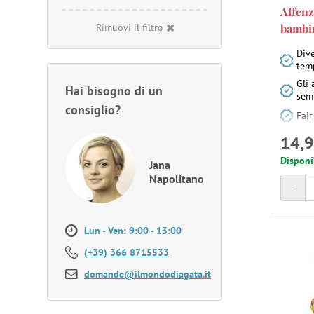
Affenz
Rimuovi il filtro
bambi
Dive
tem
Gli 
Hai bisogno di un
sem
consiglio?
Fair
14,9
Disponi
Jana
Napolitano
-
Lun - Ven: 9:00 - 13:00
(+39) 366 8715533
domande@ilmondodiagata.it