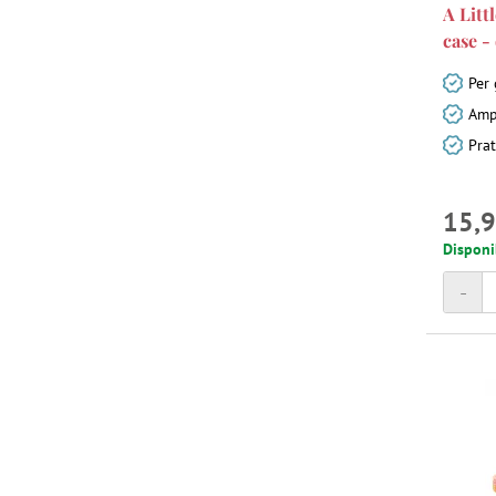
A Litt
case -
Per 
Amp
Prat
15,9
Disponi
-