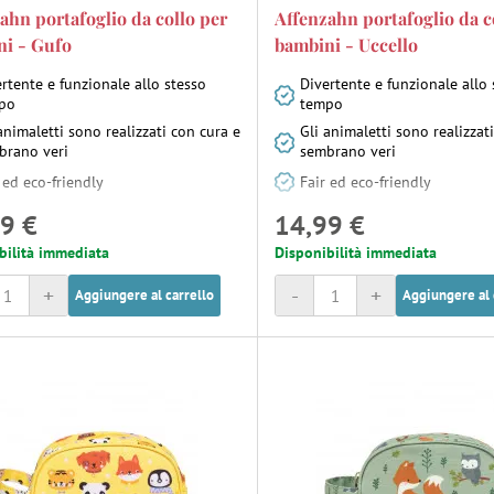
ahn portafoglio da collo per
Affenzahn portafoglio da c
ni - Gufo
bambini - Uccello
rtente e funzionale allo stesso
Divertente e funzionale allo 
po
tempo
animaletti sono realizzati con cura e
Gli animaletti sono realizzat
brano veri
sembrano veri
 ed eco-friendly
Fair ed eco-friendly
9 €
14,99 €
bilità immediata
Disponibilità immediata
+
-
+
Aggiungere al carrello
Aggiungere al 