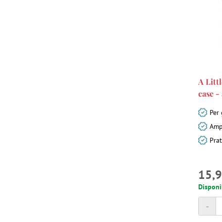
A Litt
case -
Per 
Amp
Prat
15,9
Disponi
-