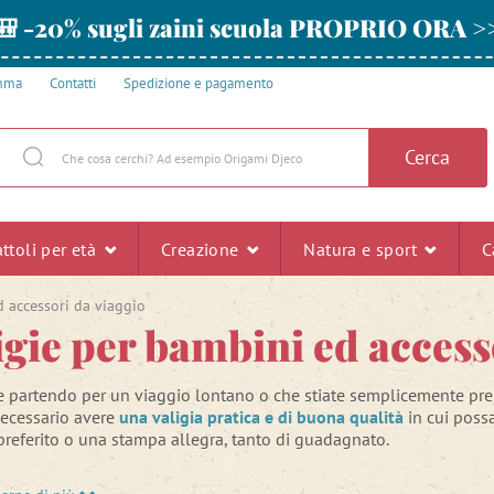
🎒 -20% sugli zaini scuola PROPRIO ORA >
amma
Contatti
Spedizione e pagamento
Cerca
ttoli per età
Creazione
Natura e sport
C
d accessori da viaggio
igie per bambini ed access
e partendo per un viaggio lontano o che stiate semplicemente prepa
ecessario avere
una valigia pratica e di buona qualità
in cui possa
referito o una stampa allegra, tanto di guadagnato.
 bambino ama l'ordine nelle sue cose, anche quando si prepara so