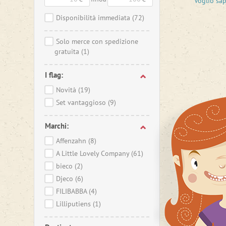
Voglio sa
l’origina
Disponibilità immediata
(72)
Avete in
animale
c
Solo merce con spedizione
gratuita
(1)
I flag:
Novità
(19)
Set vantaggioso
(9)
Marchi:
Affenzahn
(8)
A Little Lovely Company
(61)
bieco
(2)
Djeco
(6)
FILIBABBA
(4)
Lilliputiens
(1)