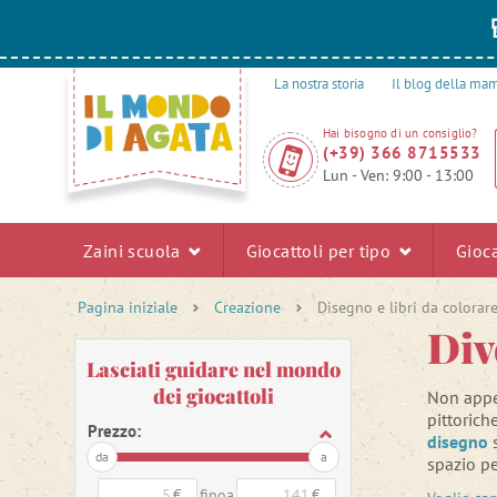
La nostra storia
Il blog della m
Hai bisogno di un consiglio?
(+39) 366 8715533
Lun - Ven: 9:00 - 13:00
Zaini scuola
Giocattoli per tipo
Gioca
Pagina iniziale
Creazione
Disegno e libri da colorar
Div
Lasciati guidare nel mondo
dei giocattoli
Non appe
pittorich
Prezzo:
disegno
s
da
a
spazio pe
€
finoa
€