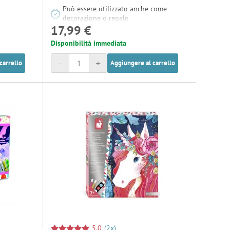
Può essere utilizzato anche come
decorazione o regalo
17,99 €
Disponibilità immediata
-
+
carrello
Aggiungere al carrello
5,0
(2x)