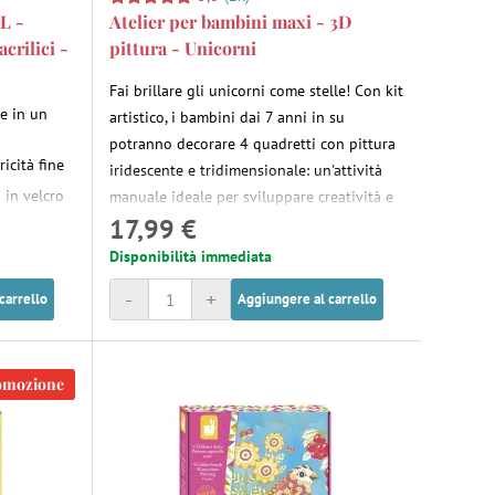
XL -
Atelier per bambini maxi - 3D
acrilici -
pittura - Unicorni
Fai brillare gli unicorni come stelle! Con kit
he in un
artistico, i bambini dai 7 anni in su
potranno decorare 4 quadretti con pittura
ricità fine
iridescente e tridimensionale: un'attività
 in velcro
manuale ideale per sviluppare creatività e
17,99 €
manualità.
Disponibilità immediata
-
+
carrello
Aggiungere al carrello
omozione