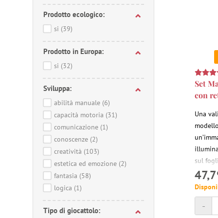
Prodotto ecologico:
si
(39)
Prodotto in Europa:
si
(32)
Set M
Sviluppa:
con re
abilità manuale
(6)
Una val
capacità motoria
(31)
modello
comunicazione
(1)
un’imma
conoscenze
(2)
illumin
creatività
(103)
sul fogl
estetica ed emozione
(2)
47,7
modelli
fantasia
(58)
colorat
Disponi
logica
(1)
bianchi.
-
Tipo di giocattolo: