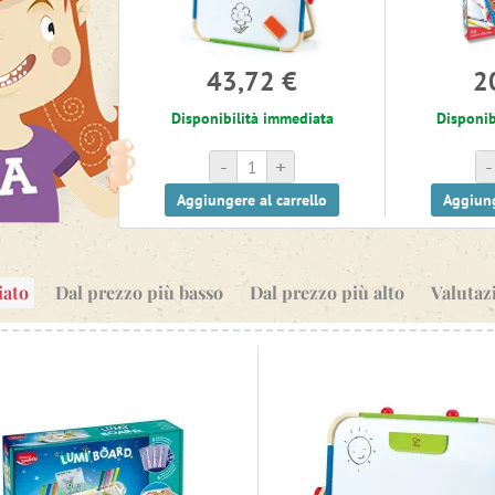
43,72 €
2
Disponibilità immediata
Disponib
-
+
-
Aggiungere al carrello
Aggiung
iato
Dal prezzo più basso
Dal prezzo più alto
Valutaz