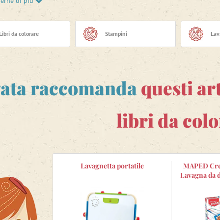
perne di più
 viene a mente che cosa dipingere, prendi ispirazione dai
disegni 
vità e divertimento se avessimo preparato solo dei semplici disegn
 bambini e adulti, hanno
effetti tridimensionali
e alcuni di essi son
essere utilizzati come
maschere di carnevale
, marionette da dito,
Libri da colorare
Stampini
Lav
 a te?
ata raccomanda
questi ar
libri da col
Lavagnetta portatile
MAPED Crea
Lavagna da 