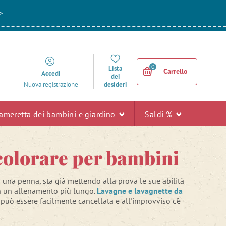
>
0
Lista
Carrello
Accedi
dei
desideri
Nuova registrazione
ameretta dei bambini e giardino
Saldi %
 colorare per bambini
na penna, sta già mettendo alla prova le sue abilità
con un allenamento più lungo.
Lavagne e lavagnette da
uò essere facilmente cancellata e all'improvviso c'è