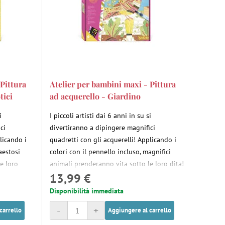
 Pittura
Atelier per bambini maxi - Pittura
tici
ad acquerello - Giardino
i
I piccoli artisti dai 6 anni in su si
ci
divertiranno a dipingere magnifici
licando i
quadretti con gli acquerelli! Applicando i
aestosi
colori con il pennello incluso, magnifici
e loro
animali prenderanno vita sotto le loro dita!
13,99 €
Disponibilità immediata
-
+
carrello
Aggiungere al carrello