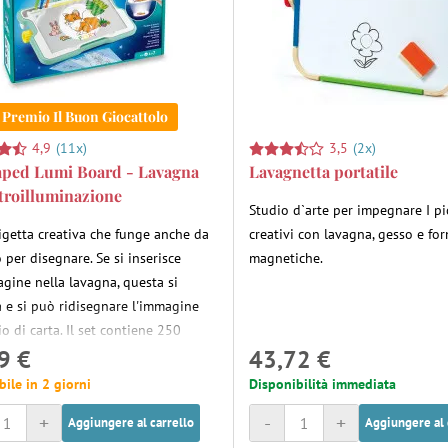
Premio Il Buon Giocattolo
4,9
(11x)
3,5
(2x)
aped Lumi Board - Lavagna
Lavagnetta portatile
troilluminazione
Studio d`arte per impegnare I pi
igetta creativa che funge anche da
creativi con lavagna, gesso e fo
 per disegnare. Se si inserisce
magnetiche.
gine nella lavagna, questa si
a e si può ridisegnare l'immagine
io di carta. Il set contiene 250
9 €
43,72 €
 con immagini, 12 pennarelli
i Maped Color'Peps Ocean, 20 fogli
bile in 2 giorni
Disponibilità immediata
+
-
+
Aggiungere al carrello
Aggiungere al 