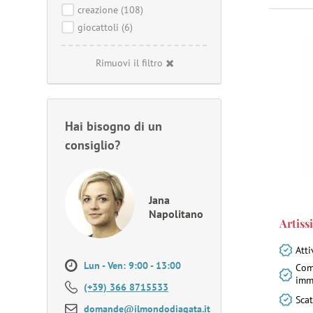
creazione
(108)
giocattoli
(6)
Rimuovi il filtro
Hai bisogno di un
consiglio?
Jana
Napolitano
Artiss
Atti
Lun - Ven: 9:00 - 13:00
Com
imm
(+39) 366 8715533
Scat
domande@ilmondodiagata.it