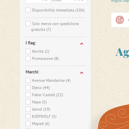
Voglio sa
Se non ti
di creati
Disponibilità immediata
(106)
rilassare
possono 
Solo merce con spedizione
piacciono
gratuita
(7)
I flag:
Ag
Novità
(1)
Promozione
(8)
Marchi:
Avenue Mandarine
(4)
Djeco
(44)
Faber-Castell
(22)
Hape
(5)
Janod
(19)
KIDYWOLF
(5)
Maped
(6)