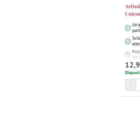
Artiss
Unico
Un'a
part
Svil
atte
Può
dec
12,9
Disponi
-