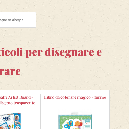
da colorare
.
Il Mondo di Agata non sarebbe un mondo
i da colorare per te.
I nostri sono in grado di far
o ricoperti di
velluto nero
. Altri, una volta colorati,
 puzzle di memoria o piccole
scatole regalo
. Quali
agne da disegno
ticoli per disegnare e
orare
tiv Artist Board -
Libro da colorare magico - forme
disegno trasparente