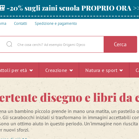
🎒 -20% sugli zaini scuola PROPRIO ORA >
amma
Contatti
Spedizione e pagamento
Cerca
ttoli per età
Creazione
Natura e sport
C
e
ertente disegno e libri da
na un bambino piccolo prende in mano una matita, un pastello o u
e. Gli scarabocchi iniziali si trasformano in immagini accettabili 
ono un ottimo aiuto in questo periodo. Un'immagine non riuscita p
r nuovi sforzi.