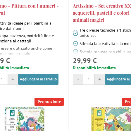
imo - Pittura con i numeri -
Artissimo - Set creativo X
rni
acquerelli, pastelli e colori 
animali magici
ttività ideale per i bambini a
ire dai 7 anni
Tre diverse tecniche artistic
unico set
uppa pazienza, motricità fine e
nzione ai dettagli
Stimola la creatività e la mot
 essere utilizzato anche come
Scatola robusta con chiusura
orazione o regalo
9 €
29,99 €
bilità immediata
Disponibilità immediata
+
-
+
Aggiungere al carrello
Aggiungere al 
Promozione
Pr