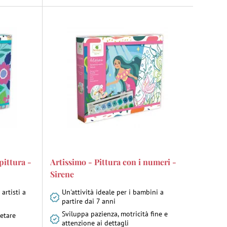
pittura -
Artissimo - Pittura con i numeri -
Sirene
 artisti a
Un'attività ideale per i bambini a
partire dai 7 anni
Sviluppa pazienza, motricità fine e
etare
attenzione ai dettagli