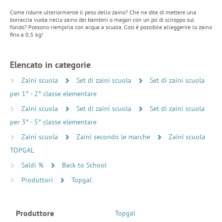
Come ridurre ulteriormente il peso dello zaino? Che ne dite di mettere una
borraccia vuota nello zaino dei bambini o magari con un po' di sciroppo sul
fondo? Possono riempirla con acqua a scuola. Così è possibile alleggerire lo zaino
fino a 0,5 kg!
Elencato in categorie
Zaini scuola
Set di zaini scuola
Set di zaini scuola
per 1° - 2° classe elementare
Zaini scuola
Set di zaini scuola
Set di zaini scuola
per 3° - 5° classe elementare
Zaini scuola
Zaini secondo le marche
Zaini scuola
TOPGAL
Saldi %
Back to School
Produttori
Topgal
Produttore
Topgal