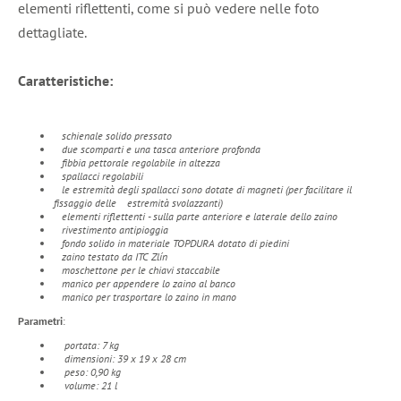
elementi riflettenti, come si può vedere nelle foto
dettagliate.
Caratteristiche:
schienale solido pressato
due scomparti e una tasca anteriore profonda
fibbia pettorale regolabile in altezza
spallacci regolabili
le estremità degli spallacci sono dotate di magneti (per facilitare il
fissaggio delle estremità svolazzanti)
elementi riflettenti - sulla parte anteriore e laterale dello zaino
rivestimento antipioggia
fondo solido in materiale TOPDURA dotato di piedini
zaino testato da ITC Zlín
moschettone per le chiavi staccabile
manico per appendere lo zaino al banco
manico per trasportare lo zaino in mano
Parametri
:
portata: 7 kg
dimensioni: 39 x 19 x 28 cm
peso: 0,90 kg
volume: 21 l