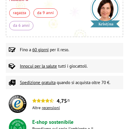
ragazza
da 9 anni
Kristýna
da 6 anni
Fino a
60 giorni
per il reso.
Innocui per la salute
tutti i giocattoli.
Spedizione gratuita
quando si acquista oltre 70 €.
4,75
/5
Altre
recensioni
E-shop sostenibile
Prendiamo sul serio l'ambiente e il