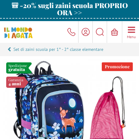
🎒 -20% sugli zaini scuola PROPRIO
ORA >>
Menu
Set di zaini scuola per 1° - 2° classe elementare
Spedizione
Promozione
gratuita
Garanzia
4 anni