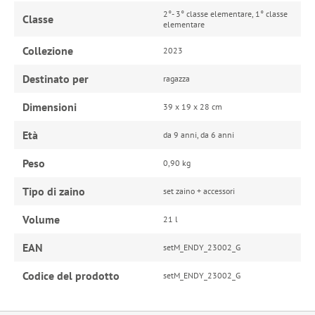
2°- 3° classe elementare, 1° classe
Classe
elementare
Collezione
2023
Destinato per
ragazza
Dimensioni
39 x 19 x 28 cm
Età
da 9 anni, da 6 anni
Peso
0,90 kg
Tipo di zaino
set zaino + accessori
Volume
21 l
EAN
setM_ENDY_23002_G
Codice del prodotto
setM_ENDY_23002_G