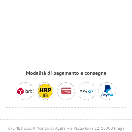
Modalità di pagamento e consegna
K+L NET, s.r.o. Il Mondo di Agata, via Václavkova 22, 16000 Praga