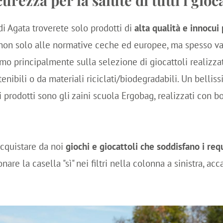
i Agata troverete solo prodotti di
alta qualità e innocui 
non solo alle normative ceche ed europee, ma spesso va
iamo principalmente sulla selezione di giocattoli realizzat
tenibili o da materiali riciclati/biodegradabili. Un bellis
ri prodotti sono gli zaini scuola Ergobag, realizzati con bo
acquistare da noi
giochi e giocattoli che soddisfano i req
nare la casella "sì" nei filtri nella colonna a sinistra, a