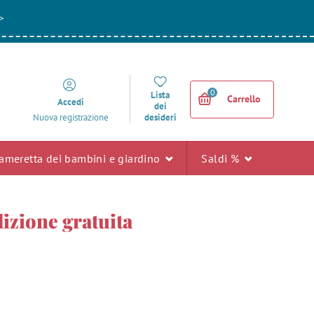
>
0
Lista
Carrello
Accedi
dei
desideri
Nuova registrazione
ameretta dei bambini e giardino
Saldi %
dizione gratuita