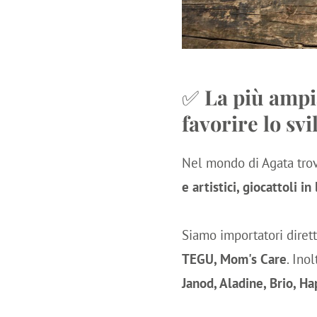
✅
La più ampia
favorire lo sv
Nel mondo di Agata tro
e artistici, giocattoli in
Siamo importatori diret
TEGU, Mom's Care
. Ino
Janod, Aladine, Brio, H