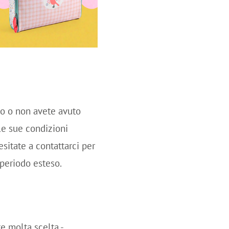
io o non avete avuto
le sue condizioni
esitate a contattarci per
 periodo esteso.
e molta scelta -