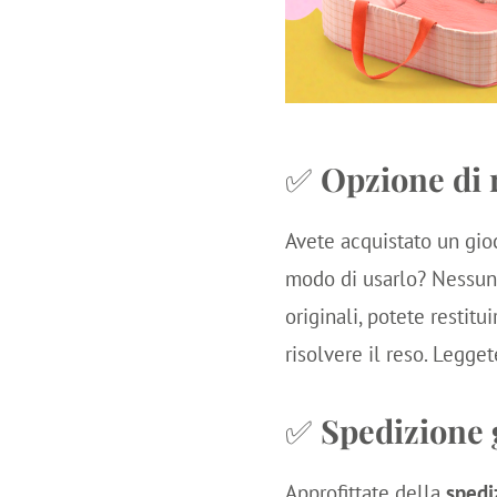
✅
Opzione di r
Avete acquistato un gio
modo di usarlo? Nessun 
originali, potete restitu
risolvere il reso. Legge
✅
Spedizione 
Approfittate della
spedi