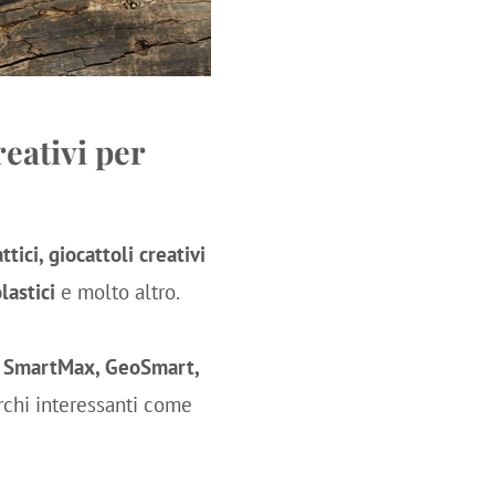
reativi per
tici, giocattoli creativi
lastici
e molto altro.
s, SmartMax, GeoSmart,
archi interessanti come