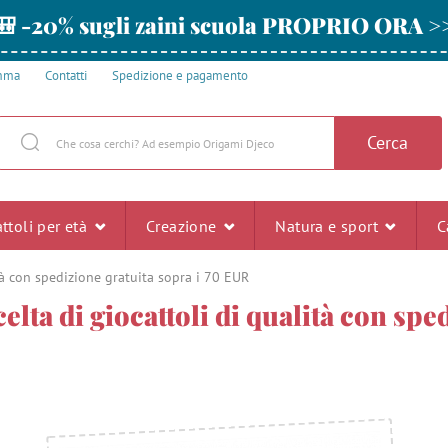
🎒 -20% sugli zaini scuola PROPRIO ORA >
amma
Contatti
Spedizione e pagamento
Cerca
ttoli per età
Creazione
Natura e sport
C
ità con spedizione gratuita sopra i 70 EUR
elta di giocattoli di qualità con spe