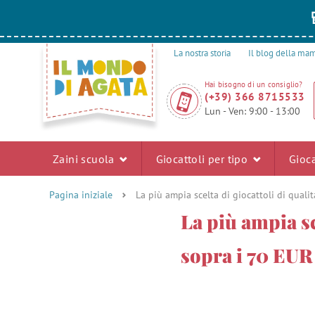
La nostra storia
Il blog della m
Hai bisogno di un consiglio?
(+39) 366 8715533
Lun - Ven: 9:00 - 13:00
Zaini scuola
Giocattoli per tipo
Gioca
Pagina iniziale
La più ampia scelta di giocattoli di qual
La più ampia sc
sopra i 70 EUR