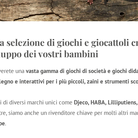
 selezione di giochi e giocattoli c
iluppo dei vostri bambini
verete una
vasta gamma di giochi di società e giochi didat
 legno e interattivi per i più piccoli, zaini e strumenti sco
ti di diversi marchi unici come
Djeco, HABA, Lilliputien
ltre, siamo anche un rivenditore chiave per molti altri m
ape
.