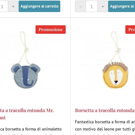
+
-
+
Aggiungere al carrello
Aggiungere al 
Promozione
Pr
ta a tracolla rotonda Mr.
Borsetta a tracolla rotonda
ant
Fantastica borsetta a forma di a
ica borsetta a forma di animaletto
con motivo del leone per tutti g