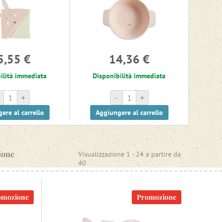
5,55 €
14,36 €
ilità immediata
Disponibilità immediata
+
-
+
ere al carrello
Aggiungere al carrello
ione
Visualizzazione 1 -
24
a partire da
40
omozione
Promozione