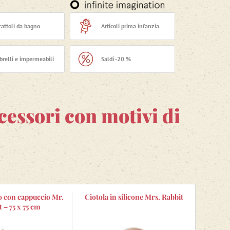
cattoli da bagno
Articoli prima infanzia
relli e impermeabili
Saldi -20 %
cessori con motivi di
 con cappuccio Mr.
Ciotola in silicone Mrs. Rabbit
 – 75 x 75 cm