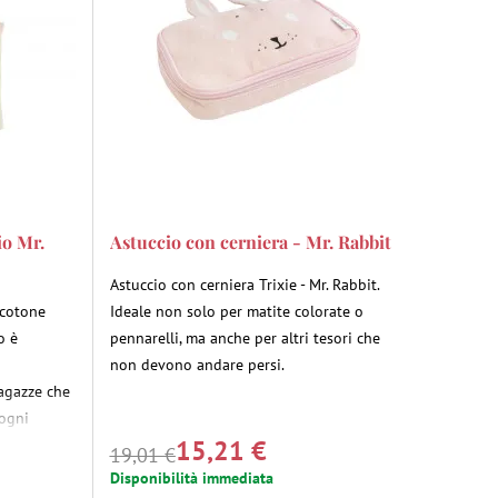
o Mr.
Astuccio con cerniera - Mr. Rabbit
Astuccio con cerniera Trixie - Mr. Rabbit.
 cotone
Ideale non solo per matite colorate o
o è
pennarelli, ma anche per altri tesori che
non devono andare persi.
ragazze che
 ogni
15,21 €
 che in
19,01 €
Disponibilità immediata