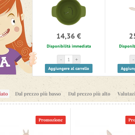
14,36 €
2
Disponibilità immediata
Disponib
-
+
-
Aggiungere al carrello
Aggiung
iato
Dal prezzo più basso
Dal prezzo più alto
Valutaz
Promozione
Pr