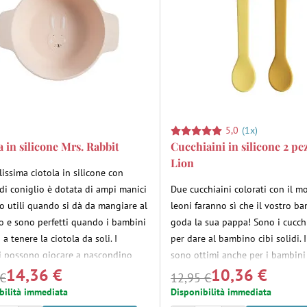
5,0
(1x)
a in silicone Mrs. Rabbit
Cucchiaini in silicone 2 pe
Lion
issima ciotola in silicone con
di coniglio è dotata di ampi manici
Due cucchiaini colorati con il m
o utili quando si dà da mangiare al
leoni faranno sì che il vostro b
 e sono perfetti quando i bambini
goda la sua pappa! Sono i cucchi
 a tenere la ciotola da soli. I
per dare al bambino cibi solidi. I
 possono giocare a nascondino
sono ottimi anche per i bambini
14,36 €
10,36 €
stri amici animali - si divertiranno
imparano a mangiare da soli. All
 €
12,95 €
re il loro amico sul fondo della
del cucchiaio è integrata una pa
bilità immediata
Disponibilità immediata
 mentre mangiano un pasto o uno
acciaio inossidabile per garantir