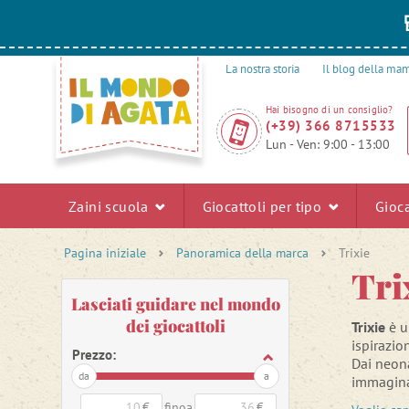
La nostra storia
Il blog della m
Hai bisogno di un consiglio?
(+39) 366 8715533
Lun - Ven: 9:00 - 13:00
Zaini scuola
Giocattoli per tipo
Gioca
Pagina iniziale
Panoramica della marca
Trixie
Tri
Lasciati guidare nel mondo
dei giocattoli
Trixie
è u
ispirazio
Prezzo:
Dai neona
da
a
immagina
intorno a
€
finoa
€