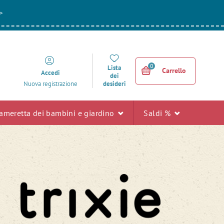
>
0
Lista
Carrello
Accedi
dei
desideri
Nuova registrazione
ameretta dei bambini e giardino
Saldi %