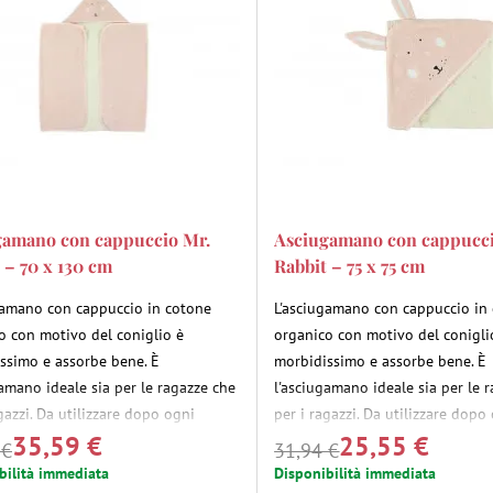
gamano con cappuccio Mr.
Asciugamano con cappucci
 – 70 x 130 cm
Rabbit – 75 x 75 cm
gamano con cappuccio in cotone
L'asciugamano con cappuccio in
o con motivo del coniglio è
organico con motivo del conigli
ssimo e assorbe bene. È
morbidissimo e assorbe bene. È
gamano ideale sia per le ragazze che
l'asciugamano ideale sia per le 
gazzi. Da utilizzare dopo ogni
per i ragazzi. Da utilizzare dopo
35,59 €
25,55 €
sia nella vasca da bagno che in
bagno, sia nella vasca da bagno
 €
31,94 €
piscina.
bilità immediata
Disponibilità immediata