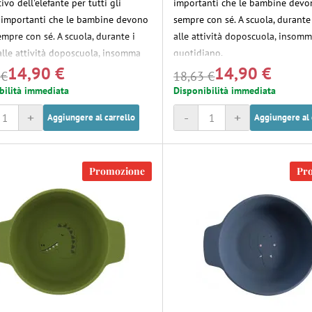
vo dell'elefante per tutti gli
importanti che le bambine devo
 importanti che le bambine devono
sempre con sé. A scuola, durante 
empre con sé. A scuola, durante i
alle attività doposcuola, insomm
 alle attività doposcuola, insomma
quotidiano.
14,90 €
14,90 €
so quotidiano.
 €
18,63 €
bilità immediata
Disponibilità immediata
+
-
+
Aggiungere al carrello
Aggiungere al 
Promozione
Pr