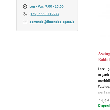
Lun - Ven: 9:00 - 13:00
(+39) 366 8715533
domande@ilmondodiagata.it
Asciu
Rabbit
L'asciu
organic
morbidi
l'asciu
per i ra
bagno, 
44,49
piscina.
Disponi