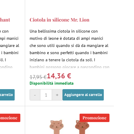
phant
Ciotola in silicone Mr. Lion
e con
Una bellissima ciotola in silicone con
ampi manici
motivo di leone è dotata di ampi manici
mangiare al
che sono utili quando si dà da mangiare al
 i bambini
bambino e sono perfetti quando i bambini
i. I
iniziano a tenere la ciotola da soli. I
condino
bambini possono giocare a nascondino con
14,36 €
vertiranno
i nostri amici animali - si divertiranno a
17,95 €
o della
scoprire il loro amico sul fondo della
Disponibilità immediata
sto o uno
ciotola mentre mangiano un pasto o uno
-
+
carrello
Aggiungere al carrello
spuntino.
omozione
Promozione