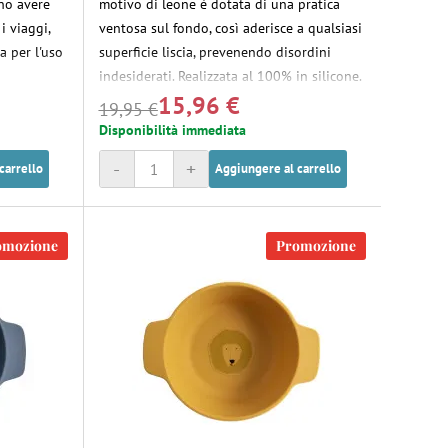
no avere
motivo di leone è dotata di una pratica
i viaggi,
ventosa sul fondo, così aderisce a qualsiasi
a per l'uso
superficie liscia, prevenendo disordini
indesiderati. Realizzata al 100% in silicone.
15,96 €
19,95 €
Disponibilità immediata
-
+
carrello
Aggiungere al carrello
omozione
Promozione