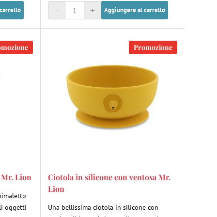
-
+
carrello
Aggiungere al carrello
omozione
Promozione
 Mr. Lion
Ciotola in silicone con ventosa Mr.
Lion
nimaletto
li oggetti
Una bellissima ciotola in silicone con