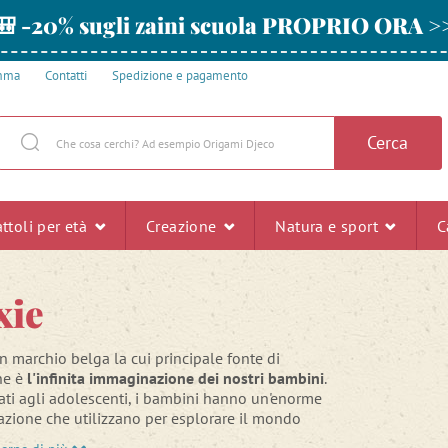
🎒 -20% sugli zaini scuola PROPRIO ORA >
amma
Contatti
Spedizione e pagamento
Cerca
ttoli per età
Creazione
Natura e sport
C
xie
n marchio belga la cui principale fonte di
ne è
l'infinita immaginazione dei nostri bambini
.
ti agli adolescenti, i bambini hanno un'enorme
zione che utilizzano per esplorare il mondo
 loro. Ed è proprio questa che il marchio ha deciso