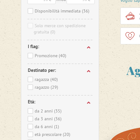
Voglio sa
di utiliz
le camere
Disponibilità immediata
(36)
per l'asil
Solo merce con spedizione
Trixie pe
gratuita
(0)
questo ch
organico
I flag:
Promozione
(40)
Ag
Destinato per:
ragazza
(40)
ragazzo
(29)
Età:
da 2 anni
(35)
da 3 anni
(36)
da 6 anni
(1)
età prescolare
(20)