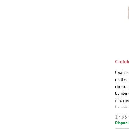
Ciotol
Una bell
motivo 
che son
bambino
iniziano
bambini
con i no
17,95
a scopri
Disponi
ciotola