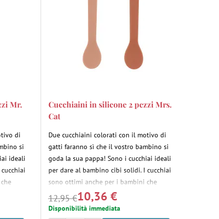
zzi Mr.
Cucchiaini in silicone 2 pezzi Mrs.
Cat
otivo di
Due cucchiaini colorati con il motivo di
ambino si
gatti faranno sì che il vostro bambino si
ai ideali
goda la sua pappa! Sono i cucchiai ideali
 cucchiai
per dare al bambino cibi solidi. I cucchiai
 che
sono ottimi anche per i bambini che
10,36 €
'interno
imparano a mangiare da soli. All'interno
12,95 €
rte in
del cucchiaio è integrata una parte in
Disponibilità immediata
e
acciaio inossidabile per garantire