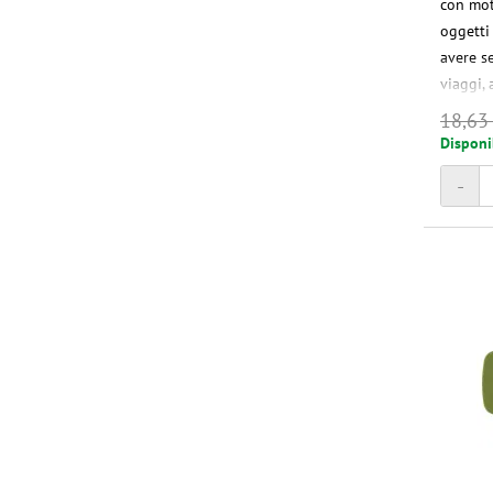
con moti
oggetti
avere s
viaggi,
per l'u
18,63
Disponi
-