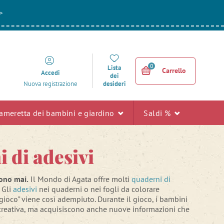
>
0
Lista
Carrello
Accedi
dei
desideri
Nuova registrazione
ameretta dei bambini e giardino
Saldi %
 di adesivi
dono mai.
Il Mondo di Agata offre molti
quaderni di
. Gli
adesivi
nei quaderni o nei fogli da colorare
 gioco" viene così adempiuto. Durante il gioco, i bambini
tà creativa, ma acquisiscono anche nuove informazioni che