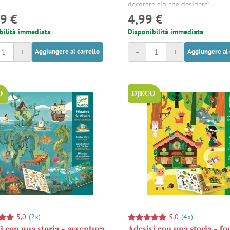
decorare ciò che desidera!
9 €
4,99 €
bilità immediata
Disponibilità immediata
+
-
+
Aggiungere al carrello
Aggiungere al 
O
DJECO
5,0
(2x)
5,0
(4x)
i con una storia - avventura
Adesivi con una storia - fo