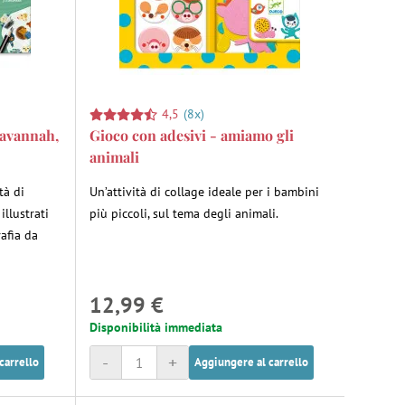
4,5
(8x)
Savannah,
Gioco con adesivi - amiamo gli
animali
tà di
Un’attività di collage ideale per i bambini
illustrati
più piccoli, sul tema degli animali.
afia da
12,99 €
Disponibilità immediata
-
+
carrello
Aggiungere al carrello