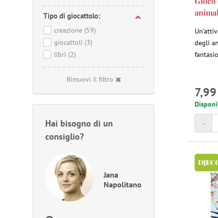
Gioco 
animal
Tipo di giocattolo:
creazione
(59)
Un’attiv
giocattoli
(3)
degli a
libri
(2)
fantasio
Rimuovi il filtro
7,99
Disponi
-
Hai bisogno di un
consiglio?
DJEC
Jana
Napolitano