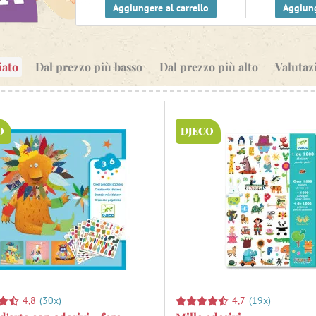
Aggiungere al carrello
Aggiung
iato
Dal prezzo più basso
Dal prezzo più alto
Valutaz
O
DJECO
4,8
(30x)
4,7
(19x)