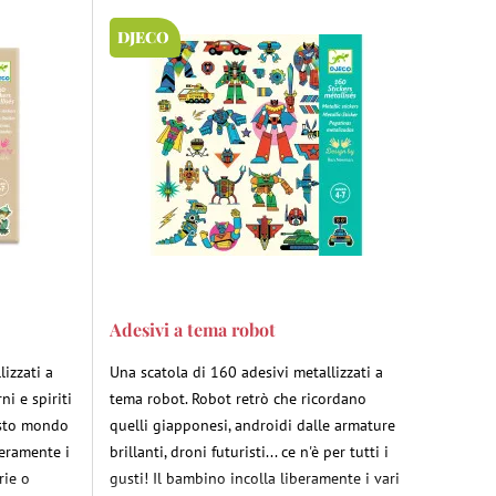
DJECO
Adesivi a tema robot
lizzati a
Una scatola di 160 adesivi metallizzati a
ni e spiriti
tema robot. Robot retrò che ricordano
uesto mondo
quelli giapponesi, androidi dalle armature
beramente i
brillanti, droni futuristi... ce n'è per tutti i
rie o
gusti! Il bambino incolla liberamente i vari