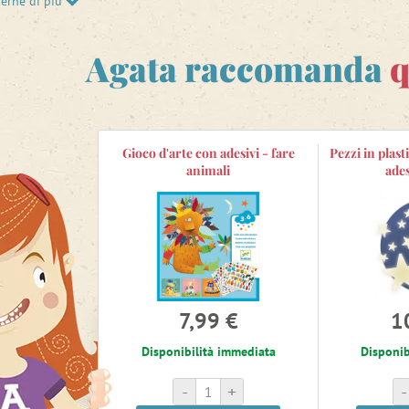
perne di più
o di Agata troverai
adesivi
per bambini già a partire dai 18 mesi.
Agata raccomanda
q
Gioco d'arte con adesivi - fare
Pezzi in plast
animali
ades
7,99 €
1
Disponibilità immediata
Disponib
-
+
-