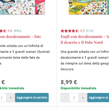
4,6
(44x)
4,9
(17x)
con decalcomanie - fate
Fogli con decalcomanie - 
il deserto e il Polo Nord
nde scheda con un'infinità di
manie e 3 grandi scenari illustrati
Una grande scheda con un'infini
ascinante tema delle fate da
decalcomanie e 3 grandi scenari 
e.
da riempire sul tema della geogr
decorare.
 €
8,99 €
bilità immediata
Disponibilità immediata
+
-
+
Aggiungere al carrello
Aggiungere al 