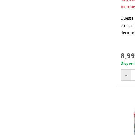
in mar
Questa 
scenari
decorare
8,99
Disponi
-