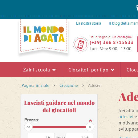
La nostra storia
Il blog della m
Hai bisogno di un consiglio?
(+39) 366 8715533
Lun - Ven: 9:00 - 13:00
Zaini scuola
Giocattoli per tipo
Gioca
Pagina iniziale
Creazione
Adesivi
Ade
Lasciati guidare nel mondo
dei giocattoli
Sei alla 
adesivi
e 
Prezzo:
motivano 
da
a
sviluppan
confronta
€
finoa
€