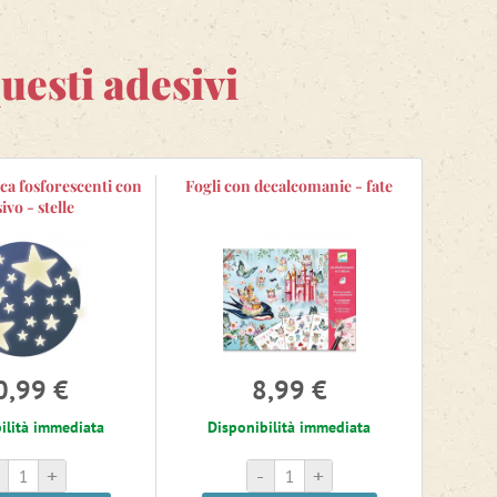
uesti adesivi
ica fosforescenti con
Fogli con decalcomanie - fate
ivo - stelle
0,99 €
8,99 €
ilità immediata
Disponibilità immediata
+
-
+