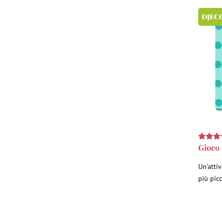
DJEC
Gioco 
Un’attiv
più picc