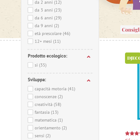
da 2 anni
(12)
da 3 anni
(23)
da 6 anni
(29)
da 9 anni
(2)
Consigl
età prescolare
(46)
12+ mesi
(11)
Prodotto ecologico:
DJEC
si
(35)
Sviluppa:
capacità motoria
(41)
conoscenze
(2)
creatività
(58)
fantasia
(13)
matematica
(1)
orientamento
(2)
sensi
(2)