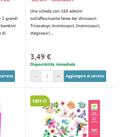
Una scheda con 160 adesivi
e 2 grandi
sull'affascinante tema dei dinosauri.
i bambini
Triceratopi, brontosauri, tirannosauri,
à di
stegosauri…
3,49 €
Disponibilità immediata
-
+
carrello
Aggiungere al carrello
DJECO