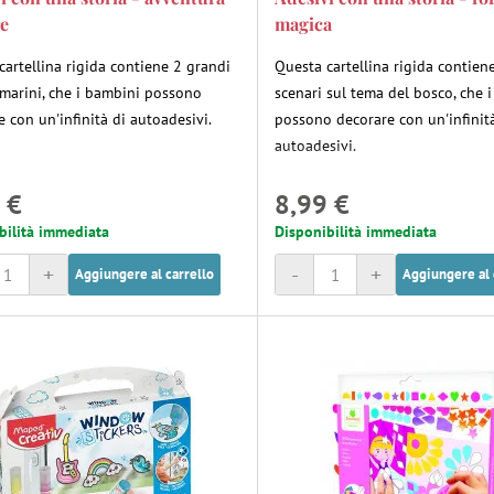
e
magica
cartellina rigida contiene 2 grandi
Questa cartellina rigida contien
 marini, che i bambini possono
scenari sul tema del bosco, che 
 con un'infinità di autoadesivi.
possono decorare con un'infinit
autoadesivi.
 €
8,99 €
bilità immediata
Disponibilità immediata
+
-
+
Aggiungere al carrello
Aggiungere al 