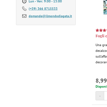
Lun - Ven: 9:00 - 13:00
(+39) 366 8715533
domande@ilmondodiagata.it
Fogli 
Una gra
decalco
sull'aff
decorar
8,99
Disponi
-