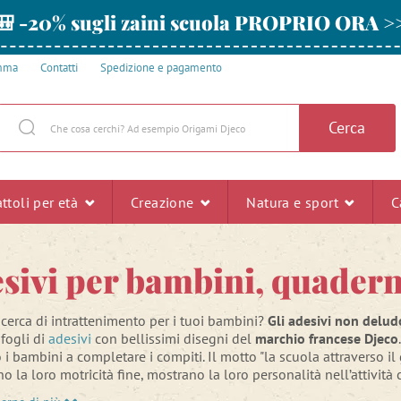
🎒 -20% sugli zaini scuola PROPRIO ORA >
amma
Contatti
Spedizione e pagamento
Cerca
ttoli per età
Creazione
Natura e sport
C
sivi per bambini, quaderni
ricerca di intrattenimento per i tuoi bambini?
Gli adesivi non delu
fogli di
adesivi
con bellissimi disegni del
marchio francese Djeco
i bambini a completare i compiti. Il motto "la scuola attraverso il
o la loro motricità fine, mostrano la loro personalità nell’attivi
no con le conoscenze già acquisite.