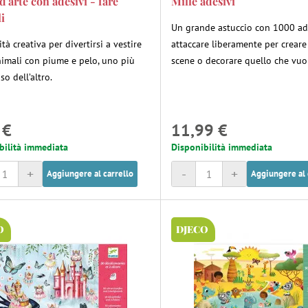
d'arte con adesivi - fare
Mille adesivi
i
Un grande astuccio con 1000 ad
ità creativa per divertirsi a vestire
attaccare liberamente per creare
nimali con piume e pelo, uno più
scene o decorare quello che vuo
so dell’altro.
 €
11,99 €
bilità immediata
Disponibilità immediata
+
-
+
Aggiungere al carrello
Aggiungere al 
O
DJECO