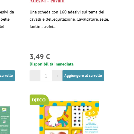
Adesivi - cavalli
esivi da
Una scheda con 160 adesivi sul tema dei
 belle
cavalli e dell'equitazione. Cavalcature, selle,
le!
fantini, trofei…
3,49 €
Disponibilità immediata
-
+
carrello
Aggiungere al carrello
DJECO