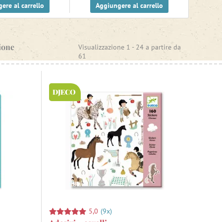
ere al carrello
Aggiungere al carrello
ione
Visualizzazione 1 -
24
a partire da
61
DJECO
5,0
(9x)