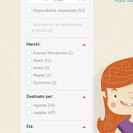
Voglio sa
Nel Mond
Disponibilità immediata
(55)
Solo merce con spedizione
gratuita
(0)
Marchi:
Avenue Mandarine
(1)
Djeco
(52)
Janod
(3)
Maped
(2)
Sycomore
(3)
Destinato per:
ragazza
(56)
ragazzo
(47)
Età: