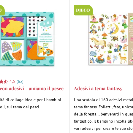
O
DJECO
4,5
(6x)
con adesivi - amiamo il pesce
Adesivi a tema fantasy
ità di collage ideale per i bambini
Una scatola di 160 adesivi metal
oli, sul tema dei pesci.
tema fantasy. Folletti, fate, unicor
della foresta... benvenuti in q
fantastico. Il bambino incolla li
vari adesivi per creare le sue sto