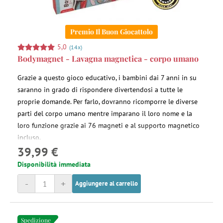
Premio Il Buon Giocattolo
5,0
(14x)
Bodymagnet - Lavagna magnetica - corpo umano
Grazie a questo gioco educativo, i bambini dai 7 anni in su
saranno in grado di rispondere divertendosi a tutte le
proprie domande. Per farlo, dovranno ricomporre le diverse
parti del corpo umano mentre imparano il loro nome e la
loro funzione grazie ai 76 magneti e al supporto magnetico
incluso.
39,99 €
Disponibilità immediata
-
+
Aggiungere al carrello
Spedizione