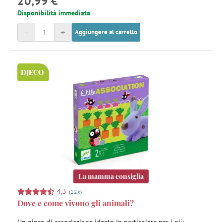
20,99 €
Disponibilità immediata
-
+
Aggiungere al carrello
DJECO
La mamma consiglia
4,3
(12x)
Dove e come vivono gli animali?