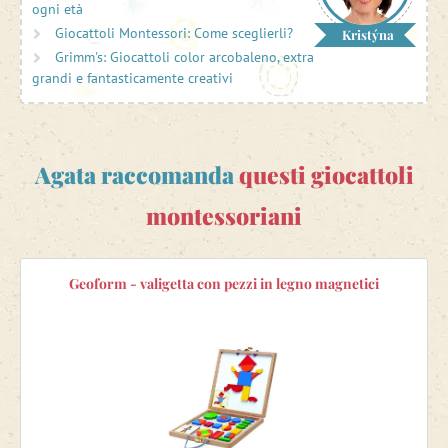
ogni età
svilupparsi in modo creativo.
Giocattoli Montessori: Come sceglierli?
Kristýna
Tra questi troverai tradizionali
giochi da inserire
in legno,
Grimm's: Giocattoli color arcobaleno, extra
giochi di equilibrio
,
giochi da infilare
,
giochi a incastro
,
grandi e fantasticamente creativi
giochi didattici
o
giochi di motricità per i più piccoli
e molti
altri. Tutto quello che devi fare è scegliere giochi e
giocattoli adatti in base all'età o allo sviluppo del tuo
bambino.
Agata raccomanda
questi giocattoli
montessoriani
Geoform - valigetta con pezzi in legno magnetici