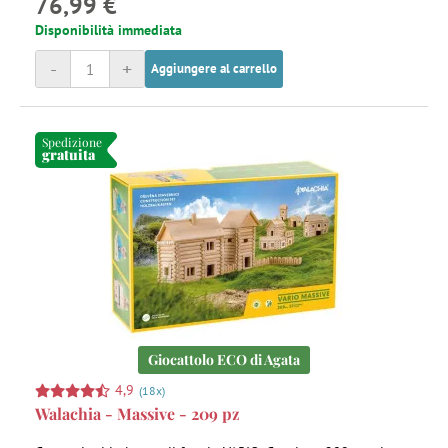
76,99 €
Disponibilità immediata
-
+
Aggiungere al carrello
Spedizione
gratuita
Giocattolo ECO di Agata
4,9
(18x)
Walachia - Massive - 209 pz