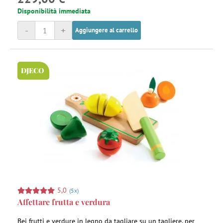
Disponibilità immediata
-
+
Aggiungere al carrello
DJECO
5,0
(5x)
Affettare frutta e verdura
Bei frutti e verdure in legno da tagliare su un tagliere, per