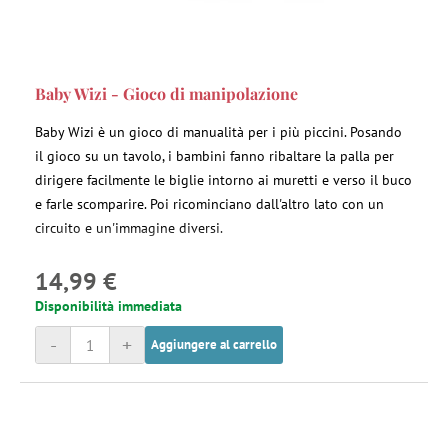
Baby Wizi - Gioco di manipolazione
Baby Wizi è un gioco di manualità per i più piccini. Posando
il gioco su un tavolo, i bambini fanno ribaltare la palla per
dirigere facilmente le biglie intorno ai muretti e verso il buco
e farle scomparire. Poi ricominciano dall'altro lato con un
circuito e un'immagine diversi.
14,99 €
Disponibilità immediata
-
+
Aggiungere al carrello