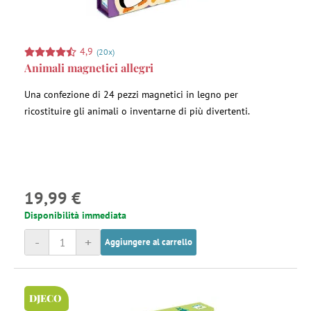
4,9
(20x)
Animali magnetici allegri
Una confezione di 24 pezzi magnetici in legno per
ricostituire gli animali o inventarne di più divertenti.
19,99 €
Disponibilità immediata
-
+
Aggiungere al carrello
DJECO