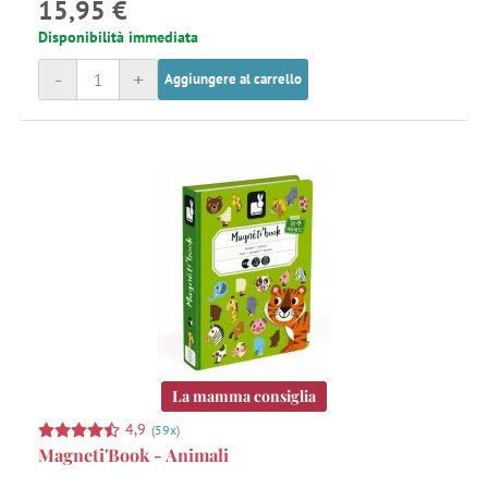
15,95 €
Disponibilità immediata
-
+
Aggiungere al carrello
La mamma consiglia
4,9
(59x)
Magneti'Book - Animali