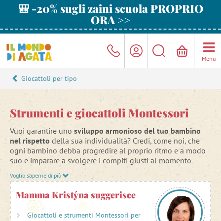
🎒 -20% sugli zaini scuola PROPRIO
ORA >>
Menu
Giocattoli per tipo
Strumenti e giocattoli Montessori
Vuoi garantire uno
sviluppo armonioso del tuo bambino
nel rispetto
della sua individualità? Credi, come noi, che
ogni bambino debba progredire al proprio ritmo e a modo
suo e imparare a svolgere i compiti giusti al momento
giusto?
Voglio saperne di più
Se è così, ti consigliamo di scegliere per il tuo bambino
Mamma Kristýna suggerisce
giocattoli Montessori
che sostengono lo
sviluppo
sensoriale ed emotivo
, danno ai bambini lo spazio per
Giocattoli e strumenti Montessori per
riflettere, imparare positivamente dai loro errori e