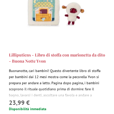
Lilliputiens - Libro di stoffa con marionetta da dito
- Buona Notte Yvon
Buonanotte, cari bambini! Questo divertente libro di stoffa
per bambini dai 12 mesi mostra come la pecorella Yvon si
prepara per andare a letto. Pagina dopo pagina, i bambini
scoprono il rituale quotidiano prima di dormire: fare il
bagno, lavarsi i denti, ascoltare una favola e andare a
23,99 €
dormire. Il libro include anche una marionetta da dito della
pecorella Yvon.
Disponibilità immediata