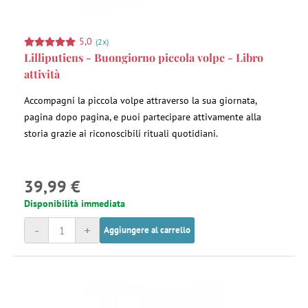
5,0
(2x)
Lilliputiens - Buongiorno piccola volpe - Libro
attività
Accompagni la piccola volpe attraverso la sua giornata,
pagina dopo pagina, e puoi partecipare attivamente alla
storia grazie ai riconoscibili rituali quotidiani.
39,99 €
Disponibilità immediata
-
+
Aggiungere al carrello