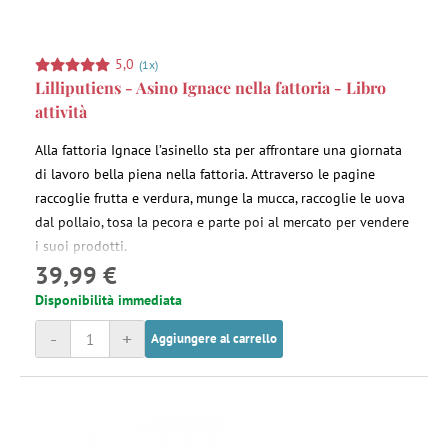
5,0
(1x)
Lilliputiens - Asino Ignace nella fattoria - Libro
attività
Alla fattoria Ignace l’asinello sta per affrontare una giornata
di lavoro bella piena nella fattoria. Attraverso le pagine
raccoglie frutta e verdura, munge la mucca, raccoglie le uova
dal pollaio, tosa la pecora e parte poi al mercato per vendere
i suoi prodotti.
39,99 €
Disponibilità immediata
-
+
Aggiungere al carrello