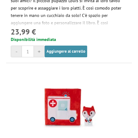
suoi amici? Il piccolo pupazzo Louis si invita ai loro tavoli
per scoprire e assaggiare i loro piatti. È così comodo poter
tenere in mano un cucchiaio da solo! C'è spazio per
aggiungere una foto e personalizzare il libro. È così
23,99 €
divertente condividere un pasto con Louis. Buon appetito!
Disponibilità immediata
-
+
Aggiungere al carrello