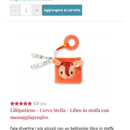
-
+
Aggiungere al carrello
5,0
(1x)
Lilliputiens - Cervo Stella - Libro in stoffa con
massaggiagengive
Fate divertire i più piccoli con un bellissimo libro in stoffa