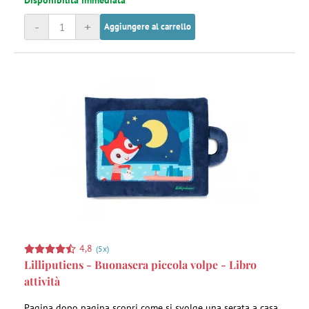
Disponibilità immediata
-
+
Aggiungere al carrello
4,8
(5x)
Lilliputiens - Buonasera piccola volpe - Libro
attività
Pagina dopo pagina scopri come si svolge una serata a casa