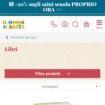
🎒 -20% sugli zaini scuola PROPRIO
ORA >>
Menu
Giocattoli per tipo
Libri
Filtra prodotti
Consigliato