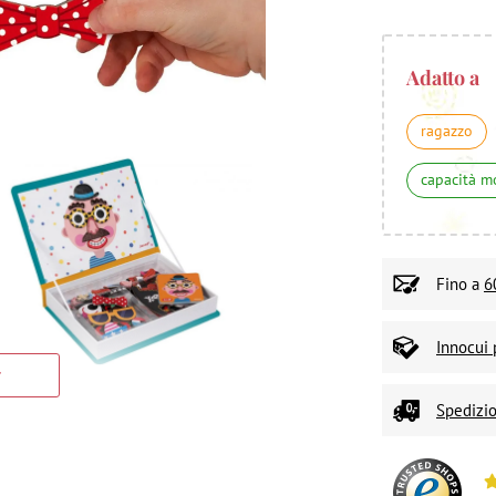
Adatto a
ragazzo
capacità m
Fino a
6
Innocui 
Spedizio