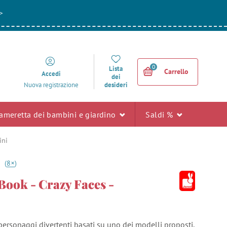
>
0
Lista
Carrello
Accedi
dei
desideri
Nuova registrazione
ameretta dei bambini e giardino
Saldi %
ini
+
0
(
8
)
Book - Crazy Faces -
personaggi divertenti basati su uno dei modelli proposti,