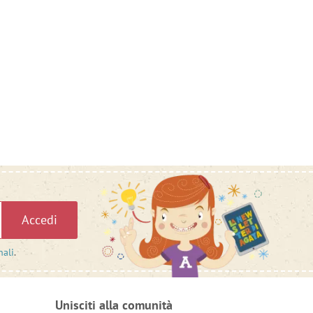
Accedi
nali
.
Unisciti alla comunità