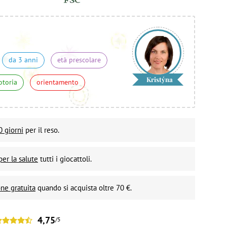
da 3 anni
età prescolare
Kristýna
otoria
orientamento
0 giorni
per il reso.
per la salute
tutti i giocattoli.
ne gratuita
quando si acquista oltre 70 €.
4,75
/5