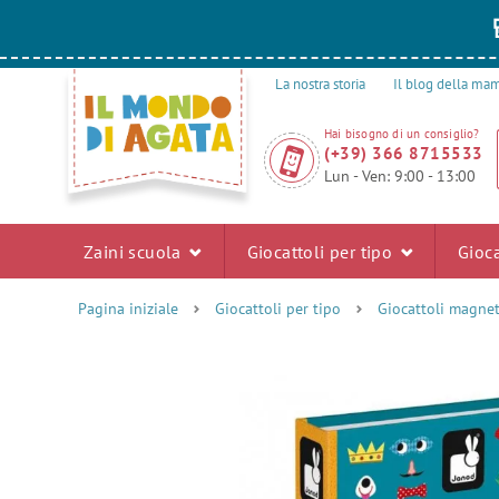
La nostra storia
Il blog della m
Hai bisogno di un consiglio?
(+39) 366 8715533
Lun - Ven: 9:00 - 13:00
Zaini scuola
Giocattoli per tipo
Gioca
Pagina iniziale
Giocattoli per tipo
Giocattoli magnet