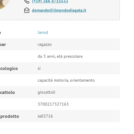
(+39) 366 8715533
domande@ilmondodiagata.it
e
Janod
per
ragazzo
da 3 anni, età prescolare
cologico
si
capacità motoria, orientamento
ocattolo
giocattoli
3700217327163
 prodotto
Ja02716