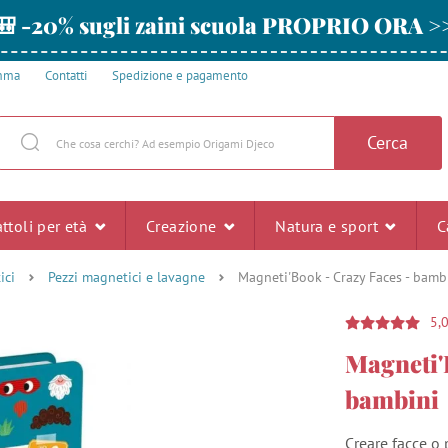
🎒 -20% sugli zaini scuola PROPRIO ORA >
amma
Contatti
Spedizione e pagamento
Cerca
ttoli per età
Creazione
Natura e sport
C
ici
Pezzi magnetici e lavagne
Magneti'Book - Crazy Faces - bamb
5,
Magneti'
bambini
Creare facce o 