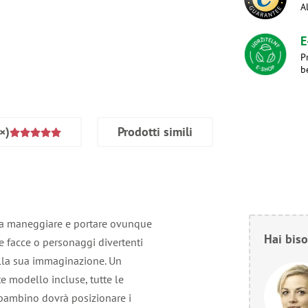
A
E
P
b
×)
Prodotti simili
i da maneggiare e portare ovunque
Hai biso
re facce o personaggi divertenti
alla sua immaginazione. Un
te modello incluse, tutte le
l bambino dovrà posizionare i