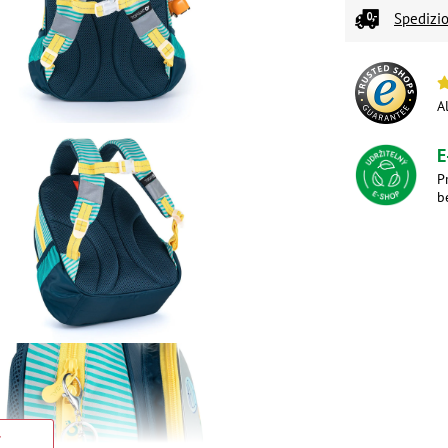
Spedizio
A
E
P
b