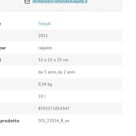
domande@ilmondodiagata.it
e
Topgal
2021
per
ragazzo
i
32 x 15 x 25 cm
da 3 anni, da 2 anni
0,34 kg
10 l
8592571014347
 prodotto
SISI_21026_B_xx