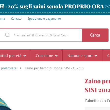
🎒 -20% sugli zaini scuola PROPRIO ORA >
amma
Contatti
Spedizione e pagamento
Cerca
ttoli per età
Creazione
Natura e sport
C
 prescolare
Zaino per bambini Topgal SISI 21026 B
Zaino pe
SISI 210
Zainetto con l