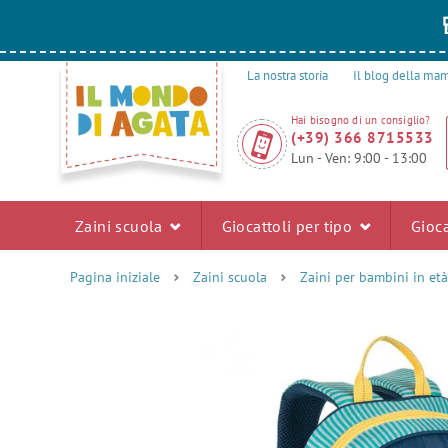
La nostra storia
Il blog della m
Hai bisogno di un consiglio?
(+39) 366 8715533
Lun - Ven: 9:00 - 13:00
Zaini scuola
Giocattoli per tipo
Gioca
Pagina iniziale
Zaini scuola
Zaini per bambini in età