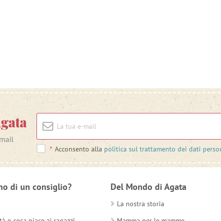
Agata
-mail
*
Acconsento alla
politica sul trattamento dei dati perso
no di un consiglio?
Del Mondo di Agata
La nostra storia
tà o cosa piace ai ragazzi
Mamma per le mamme