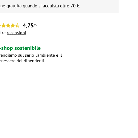
ne gratuita
quando si acquista oltre 70 €.
4,75
/5
ltre
recensioni
-shop sostenibile
rendiamo sul serio l'ambiente e il
enessere dei dipendenti.