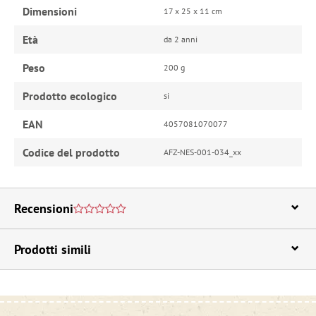
Dimensioni
17 x 25 x 11 cm
Età
da 2 anni
Peso
200 g
Prodotto ecologico
si
EAN
4057081070077
Codice del prodotto
AFZ-NES-001-034_xx
Recensioni
Prodotti simili