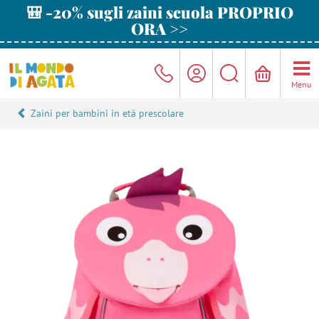
🎒 -20% sugli zaini scuola PROPRIO
ORA >>
Menu
Zaini per bambini in età prescolare