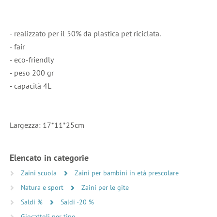
- realizzato per il 50% da plastica pet riciclata.
- fair
- eco-friendly
- peso 200 gr
- capacità 4L
Largezza: 17*11*25cm
Elencato in categorie
Zaini scuola
Zaini per bambini in età prescolare
Natura e sport
Zaini per le gite
Saldi %
Saldi -20 %
Giocattoli per tipo