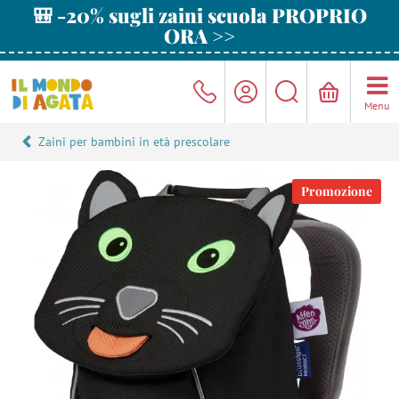
🎒 -20% sugli zaini scuola PROPRIO
ORA >>
Menu
Zaini per bambini in età prescolare
Promozione