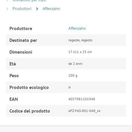
Produttori
Affenzahn
Produttore
Affenzahn
Destinato per
ragazza, ragazzo
Dimensioni
17 x11 x 25 cm
Età
da 2 anni
Peso
200 g
Prodotto ecologico
si
EAN
4057081101948
Codice del prodotto
AFZ-FAS-001-040_xx