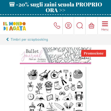
🎒 -20% sugli zaini scuola PROPRIO
ORA >>
Menu
Timbri per scrapbooking
Promozione