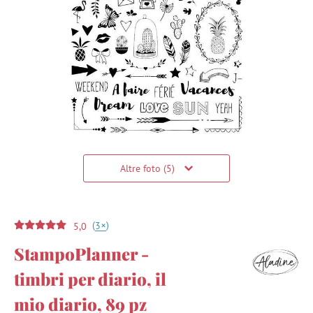
Altre foto (5)
(
)
+
3
5,0
StampoPlanner -
timbri per diario, il
mio diario, 89 pz