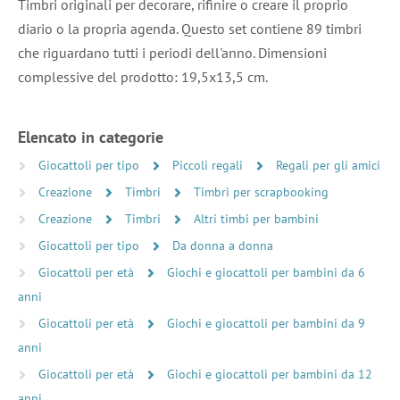
Timbri originali per decorare, rifinire o creare il proprio
diario o la propria agenda. Questo set contiene 89 timbri
che riguardano tutti i periodi dell'anno. Dimensioni
complessive del prodotto: 19,5x13,5 cm.
Elencato in categorie
Giocattoli per tipo
Piccoli regali
Regali per gli amici
Creazione
Timbri
Timbri per scrapbooking
Creazione
Timbri
Altri timbi per bambini
Giocattoli per tipo
Da donna a donna
Giocattoli per età
Giochi e giocattoli per bambini da 6
anni
Giocattoli per età
Giochi e giocattoli per bambini da 9
anni
Giocattoli per età
Giochi e giocattoli per bambini da 12
anni