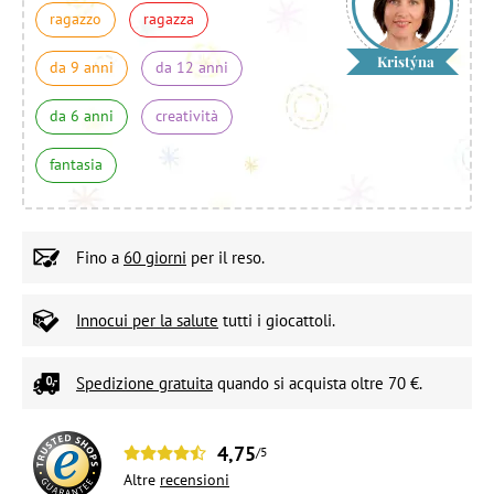
ragazzo
ragazza
Kristýna
da 9 anni
da 12 anni
da 6 anni
creatività
fantasia
Fino a
60 giorni
per il reso.
Innocui per la salute
tutti i giocattoli.
Spedizione gratuita
quando si acquista oltre 70 €.
4,75
/5
Altre
recensioni