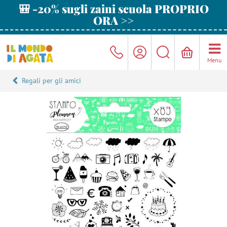
🎒 -20% sugli zaini scuola PROPRIO
ORA >>
Menu
Regali per gli amici