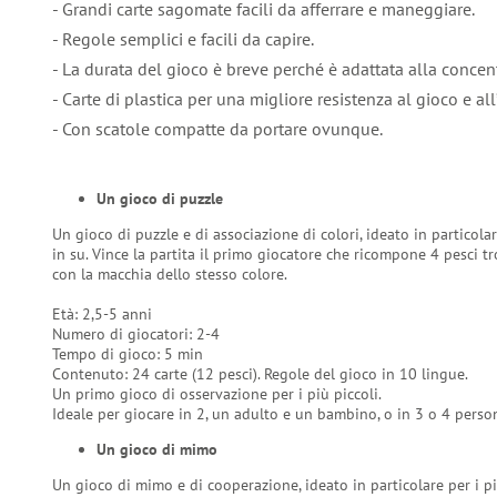
- Grandi carte sagomate facili da afferrare e maneggiare.
- Regole semplici e facili da capire.
- La durata del gioco è breve perché è adattata alla concent
- Carte di plastica per una migliore resistenza al gioco e all
- Con scatole compatte da portare ovunque.
Un gioco di puzzle
Un gioco di puzzle e di associazione di colori, ideato in particolar
in su. Vince la partita il primo giocatore che ricompone 4 pesci t
con la macchia dello stesso colore.
Età: 2,5-5 anni
Numero di giocatori: 2-4
Tempo di gioco: 5 min
Contenuto: 24 carte (12 pesci). Regole del gioco in 10 lingue.
Un primo gioco di osservazione per i più piccoli.
Ideale per giocare in 2, un adulto e un bambino, o in 3 o 4 perso
Un gioco di mimo
Un gioco di mimo e di cooperazione, ideato in particolare per i pi