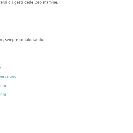
 versi o i gesti delle loro mamme.
.
one, sempre collaborando.
e
perazione
anni
anni