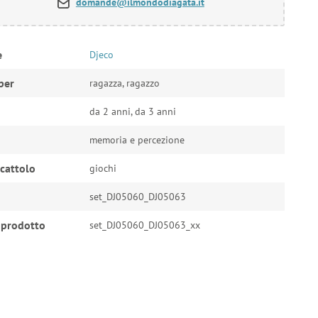
domande@ilmondodiagata.it
e
Djeco
per
ragazza, ragazzo
da 2 anni, da 3 anni
memoria e percezione
ocattolo
giochi
set_DJ05060_DJ05063
 prodotto
set_DJ05060_DJ05063_xx