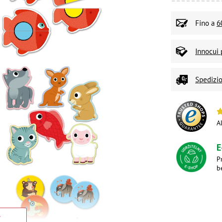
Fino a
6
Innocui 
Spedizio
A
E
P
b