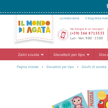
La nostra storia
Il blog della m
Hai bisogno di un consiglio?
(+39) 366 8715533
Lun - Ven: 9:00 - 13:00
Zaini scuola
Giocattoli per tipo
Gioca
Pagina iniziale
Giocattoli per tipo
Giochi di società