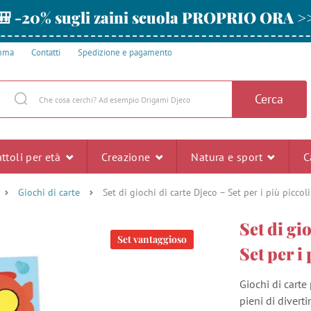
🎒 -20% sugli zaini scuola PROPRIO ORA >
amma
Contatti
Spedizione e pagamento
Cerca
ttoli per età
Creazione
Natura e sport
C
Giochi di carte
Set di giochi di carte Djeco – Set per i più piccoli
Set di gi
Set vantaggioso
Set per i 
Giochi di carte
pieni di divert