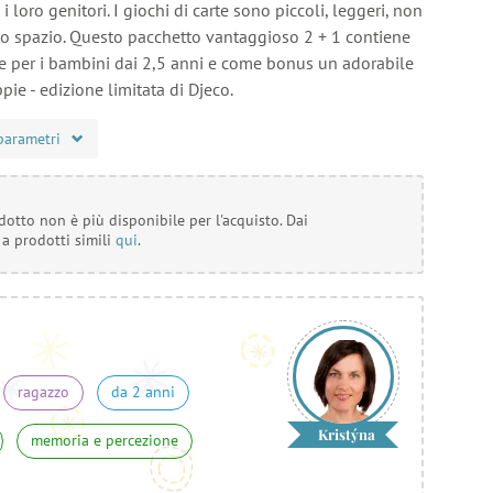
i loro genitori. I giochi di carte sono piccoli, leggeri, non
 spazio. Questo pacchetto vantaggioso 2 + 1 contiene
te per i bambini dai 2,5 anni e come bonus un adorabile
pie - edizione limitata di Djeco.
parametri
otto non è più disponibile per l'acquisto. Dai
 a prodotti simili
qui
.
ragazzo
da 2 anni
Kristýna
memoria e percezione