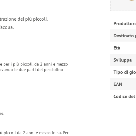
razione dei più piccoli.
Produttor
’acqua.
Destinato 
Età
Sviluppa
e per i più piccoli, da 2 anni e mezzo
rovando le due parti del pesciolino
Tipo di gi
EAN
Codice del
ne.
ù piccoli da 2 anni e mezzo in su. Per