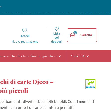
>
0
Lista
Carrello
Accedi
dei
desideri
Nuova registrazione
ameretta dei bambini e giardino
Saldi %
ochi di carte Djeco –
più piccoli
 per bambini - divertenti, semplici, rapidi. Goditi momenti
imento con un set di carte su misura per tutti i