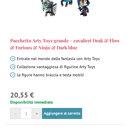
Pacchetto Arty Toys grande - cavalieri Drak & Flow
& Furious & Ninjo & Dark blue
Entrate nel mondo della fantasia con Arty Toys
Collezione vantaggiosa di figurine Arty Toys
Le figure hanno braccia e testa mobili
20,55 €
Disponibilità immediata
-
+
Aggiungere al carrello