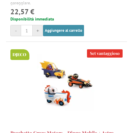
gareggiare.
22,57 €
Disponibilità immediata
-
+
Aggiungere al carrello
Set vantaggioso
DJECO
Pacchetto Crazy Motors - Dingo Mobile + Astro