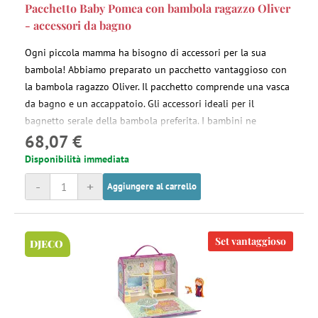
Pacchetto Baby Pomea con bambola ragazzo Oliver
- accessori da bagno
Ogni piccola mamma ha bisogno di accessori per la sua
bambola! Abbiamo preparato un pacchetto vantaggioso con
la bambola ragazzo Oliver. Il pacchetto comprende una vasca
da bagno e un accappatoio. Gli accessori ideali per il
bagnetto serale della bambola preferita. I bambini ne
68,07 €
saranno entusiasti e la bambola si divertirà a fare il bagno
ancora e ancora.
Disponibilità immediata
-
+
Aggiungere al carrello
Set vantaggioso
DJECO