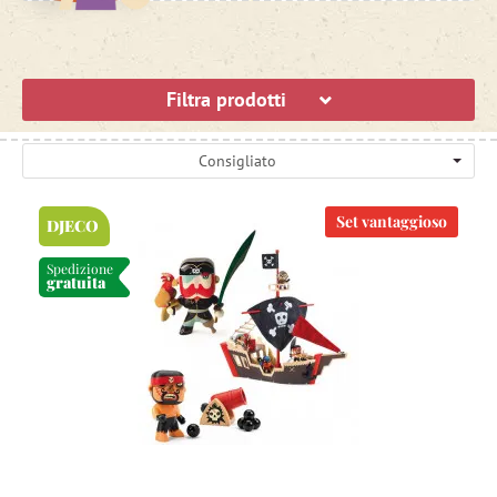
Filtra prodotti
Consigliato
Set vantaggioso
DJECO
Spedizione
gratuita