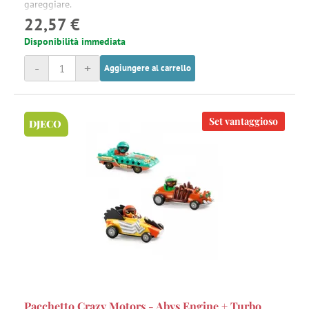
gareggiare.
22,57 €
Disponibilità immediata
-
+
Aggiungere al carrello
Set vantaggioso
DJECO
Pacchetto Crazy Motors - Abys Engine + Turbo