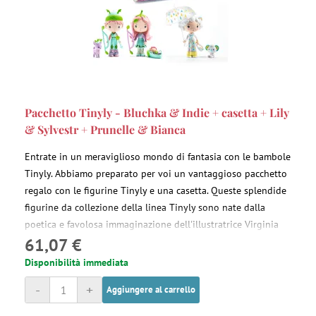
Pacchetto Tinyly - Bluchka & Indie + casetta + Lily
& Sylvestr + Prunelle & Bianca
Entrate in un meraviglioso mondo di fantasia con le bambole
Tinyly. Abbiamo preparato per voi un vantaggioso pacchetto
regalo con le figurine Tinyly e una casetta. Queste splendide
figurine da collezione della linea Tinyly sono nate dalla
poetica e favolosa immaginazione dell'illustratrice Virginia
61,07 €
Brachet. Giocare con le figurine Tinyly stimola
l'immaginazione dei bambini.
Disponibilità immediata
-
+
Aggiungere al carrello