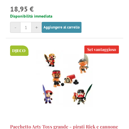
18,95 €
Disponibilità immediata
-
+
Aggiungere al carrello
Set vantaggioso
DJECO
Pacchetto Arty Toys grande - pirati Rick e cannone