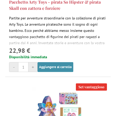
Pacchetto Arty Toys - pirata So Hipster & pirata
Skull con zattera e forziere
Partite per avventure straordinarie con la collezione di pirati
Arty Toys. Le avventure piratesche sono il sogno di ogni
bambino. Ecco perché abbiamo messo insieme questo
vantaggioso pacchetto di figurine dei pirati per ragazzi a
partire dai 4 anni. Inventate storie e avventure con la vostra
22,98 €
collezione di pirati Arty Toys.
Disponibilità immediata
-
+
Aggiungere al carrello
Set vantaggioso