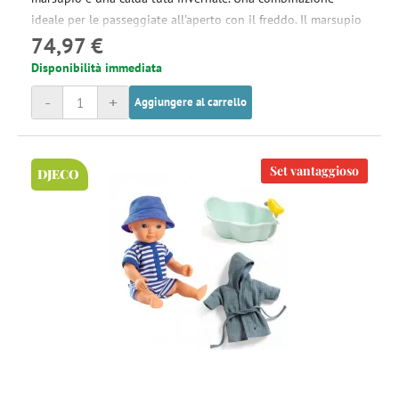
ideale per le passeggiate all'aperto con il freddo. Il marsupio
74,97 €
è l'accessorio perfetto se si vuole fare una passeggiata più
veloce nel terreno dove un passeggino non sarebbe adatto.
Disponibilità immediata
-
+
Aggiungere al carrello
Set vantaggioso
DJECO