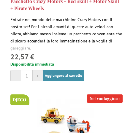
Pacchetto Crazy Motors - Red skull + Motor Skull
+ Pirate Wheels
Entrate nel mondo delle macchinine Crazy Motors con il
nostro set! Per i piccoli amanti di queste auto veloci con
pilota, abbiamo messo insieme un pacchetto conveniente che
di sicuro accenderà la loro immaginazione e la voglia di
gareggiare.
22,57 €
Disponibilità immediata
-
+
Aggiungere al carrello
Set vantaggioso
DJECO