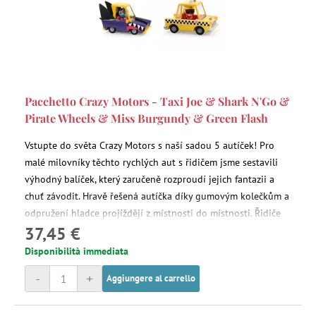
Pacchetto Crazy Motors - Taxi Joe & Shark N'Go &
Pirate Wheels & Miss Burgundy & Green Flash
Vstupte do světa Crazy Motors s naší sadou 5 autíček! Pro
malé milovníky těchto rychlých aut s řidičem jsme sestavili
výhodný balíček, který zaručeně rozproudí jejich fantazii a
chuť závodit. Hravě řešená autíčka díky gumovým kolečkům a
odpružení hladce projíždějí z místnosti do místnosti. Řidiče
37,45 €
nelze z autíčka vyjmout.
Disponibilità immediata
-
+
Aggiungere al carrello