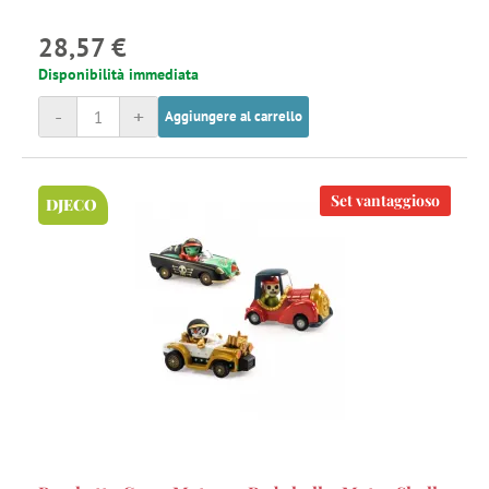
28,57 €
Disponibilità immediata
-
+
Aggiungere al carrello
Set vantaggioso
DJECO