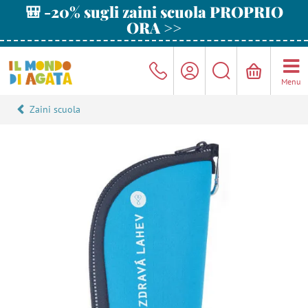
🎒 -20% sugli zaini scuola PROPRIO
ORA >>
Menu
Zaini scuola