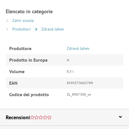
Elencato in categorie
Zaini scuola
Produttori
Zdravá lahev
Produttore
Zdravá lahev
Prodotto in Europa
si
Volume
0,5 l
EAN
8595573602789
Codice del prodotto
ZL_8987300_xx
Recensioni