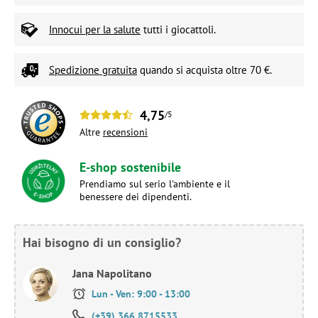
Innocui per la salute
tutti i giocattoli.
Spedizione gratuita
quando si acquista oltre 70 €.
4,75
/5
Altre
recensioni
E-shop sostenibile
Prendiamo sul serio l'ambiente e il
benessere dei dipendenti.
Hai bisogno di un consiglio?
Jana Napolitano
Lun - Ven: 9:00 - 13:00
(+39) 366 8715533