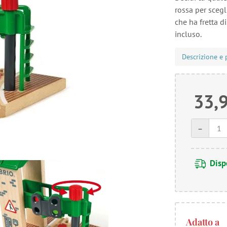
rossa per scegli
che ha fretta d
incluso.
Descrizione e 
33,
-
Disp
Adatto a