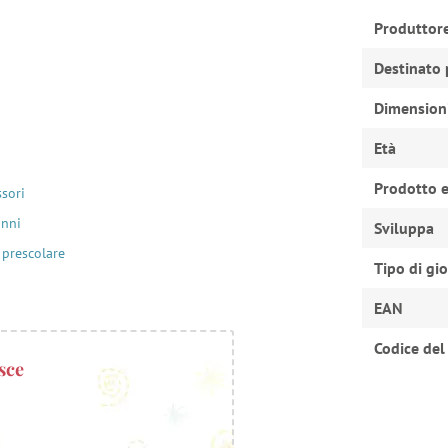
Produttor
Destinato 
Dimension
Età
Prodotto e
ssori
anni
Sviluppa
 prescolare
Tipo di gi
EAN
Codice del
sce