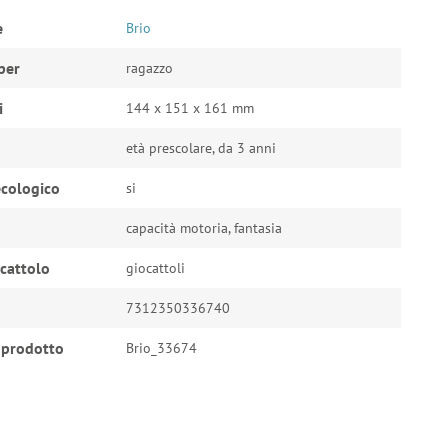
e
Brio
per
ragazzo
i
144 x 151 x 161 mm
età prescolare, da 3 anni
cologico
si
capacità motoria, fantasia
ocattolo
giocattoli
7312350336740
 prodotto
Brio_33674