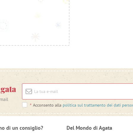
Agata
-mail
*
Acconsento alla
politica sul trattamento dei dati perso
no di un consiglio?
Del Mondo di Agata