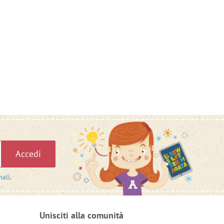
Accedi
nali
.
Unisciti alla comunità