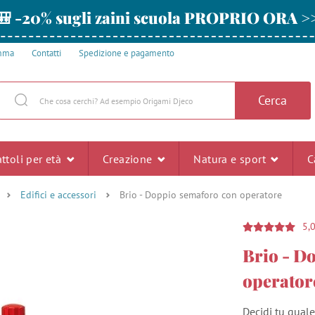
🎒 -20% sugli zaini scuola PROPRIO ORA >
amma
Contatti
Spedizione e pagamento
Cerca
ttoli per età
Creazione
Natura e sport
C
Edifici e accessori
Brio - Doppio semaforo con operatore
5,
Brio - D
operator
Decidi tu qual