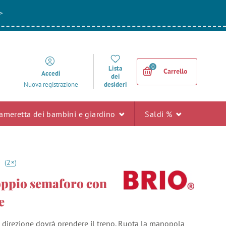
>
0
Lista
Carrello
Accedi
dei
desideri
Nuova registrazione
ameretta dei bambini e giardino
Saldi %
+
0
(
2
)
oppio semaforo con
e
e direzione dovrà prendere il treno. Ruota la manopola