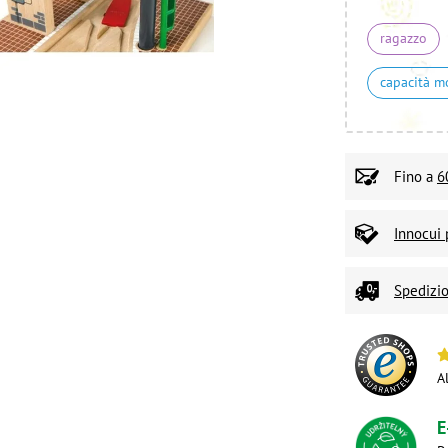
ragazzo
capacità m
Fino a
6
Innocui 
Spedizio
A
E