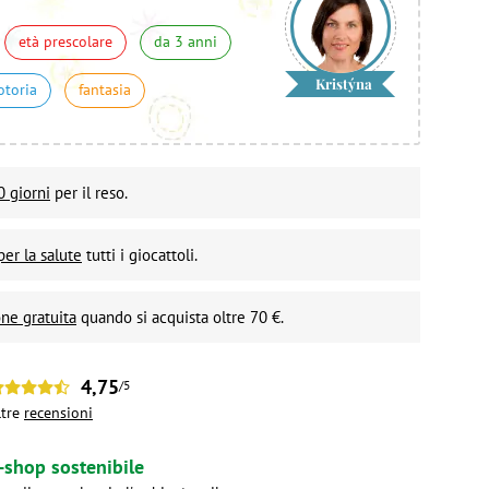
età prescolare
da 3 anni
Kristýna
otoria
fantasia
0 giorni
per il reso.
per la salute
tutti i giocattoli.
ne gratuita
quando si acquista oltre 70 €.
4,75
/5
ltre
recensioni
-shop sostenibile