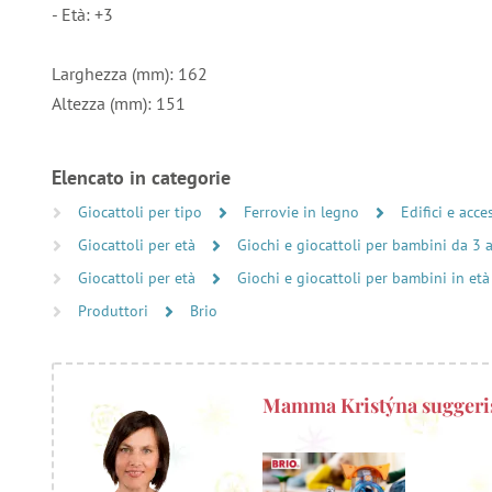
- Età: +3
Larghezza (mm): 162
Altezza (mm): 151
Elencato in categorie
Giocattoli per tipo
Ferrovie in legno
Edifici e acce
Giocattoli per età
Giochi e giocattoli per bambini da 3 
Giocattoli per età
Giochi e giocattoli per bambini in età
Produttori
Brio
Mamma Kristýna suggeri