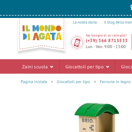
La nostra storia
Il blog della m
Hai bisogno di un consiglio?
(+39) 366 8715533
Lun - Ven: 9:00 - 13:00
Zaini scuola
Giocattoli per tipo
Gioca
Pagina iniziale
Giocattoli per tipo
Ferrovie in legno