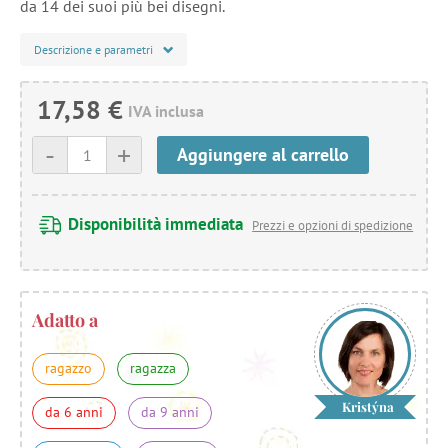
da 14 dei suoi più bei disegni.
Descrizione e parametri
17,58 €
IVA inclusa
-
+
Aggiungere al carrello
Disponibilità immediata
Prezzi e opzioni di spedizione
Adatto a
ragazzo
ragazza
Kristýna
da 6 anni
da 9 anni