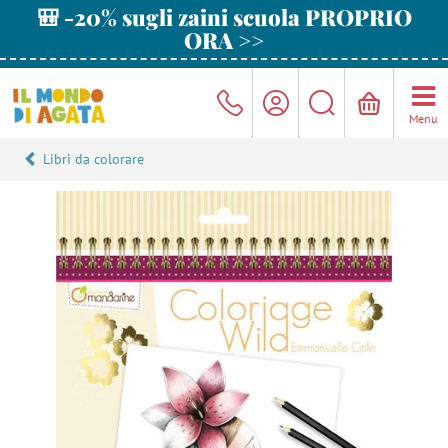
🎒 -20% sugli zaini scuola PROPRIO
ORA >>
Menu
Libri da colorare