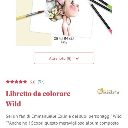
Altre foto (8)
(
)
+
3
5,0
Libretto da colorare
Wild
Sei un fan di Emmanuelle Colin e dei suoi personaggi" Wild
"?Anche noi! Scopri questo meraviglioso album composto