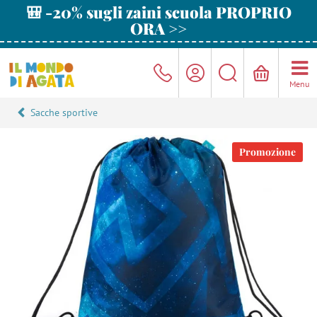
🎒 -20% sugli zaini scuola PROPRIO
ORA >>
Menu
Sacche sportive
Promozione