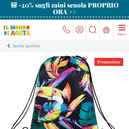
🎒 -20% sugli zaini scuola PROPRIO
ORA >>
Menu
Sacche sportive
Promozione