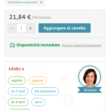
Descrizione e parametri
21,84 €
IVA inclusa
-
+
Aggiungere al carrello
Disponibilità immediata
Prezzi e opzioni di spedizione
Adatto a
ragazzo
ragazza
Kristýna
da 9 anni
età prescolare
da 6 anni
sensi