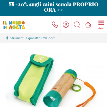
🎒 -20% sugli zaini scuola PROPRIO
ORA >>
Menu
Strumenti e giocattoli Waldorf