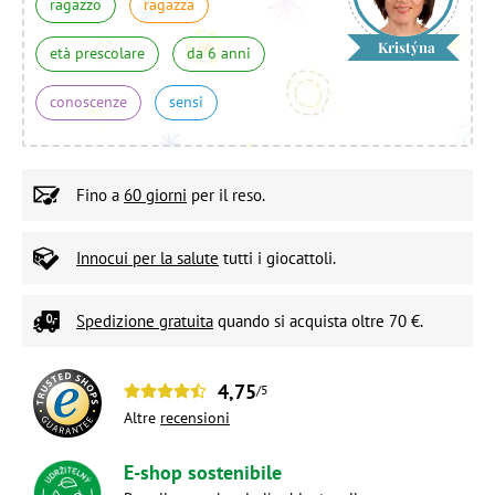
ragazzo
ragazza
Kristýna
età prescolare
da 6 anni
conoscenze
sensi
Fino a
60 giorni
per il reso.
Innocui per la salute
tutti i giocattoli.
Spedizione gratuita
quando si acquista oltre 70 €.
4,75
/5
Altre
recensioni
E-shop sostenibile