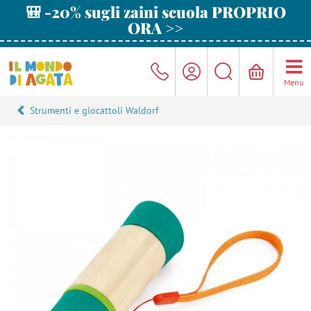
🎒 -20% sugli zaini scuola PROPRIO
ORA >>
Menu
Strumenti e giocattoli Waldorf