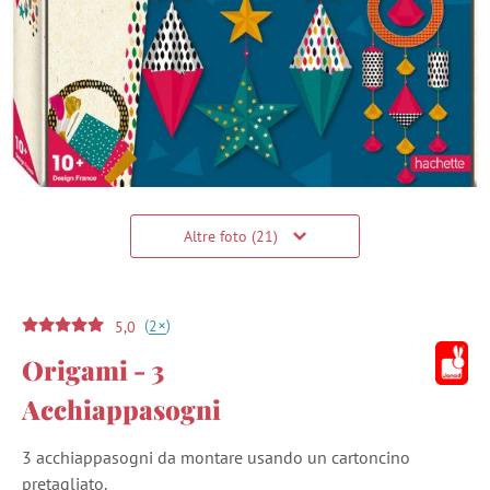
Altre foto (21)
(
)
+
2
5,0
Origami - 3
Acchiappasogni
3 acchiappasogni da montare usando un cartoncino
pretagliato.