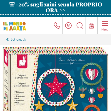
🎒 -20% sugli zaini scuola PROPRIO
ORA >>
Menu
Set creativi