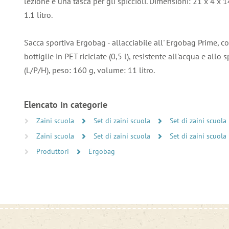
lezione e una tasca per gli spiccioli. Dimensioni: 21 x 4 x 
1.1 litro.
Sacca sportiva Ergobag - allacciabile all' Ergobag Prime, co
bottiglie in PET riciclate (0,5 l), resistente all'acqua e all
(L/P/H), peso: 160 g, volume: 11 litro.
Elencato in categorie
Zaini scuola
Set di zaini scuola
Set di zaini scuola
Zaini scuola
Set di zaini scuola
Set di zaini scuola
Produttori
Ergobag