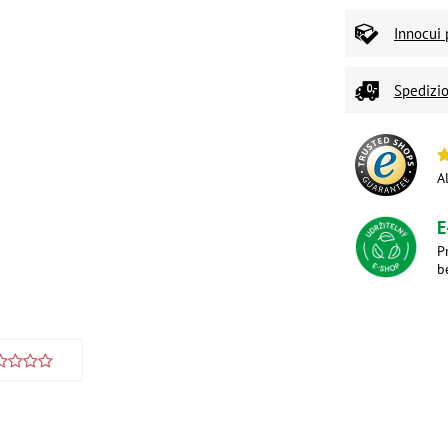
Innocui 
Spedizio
A
E
P
b