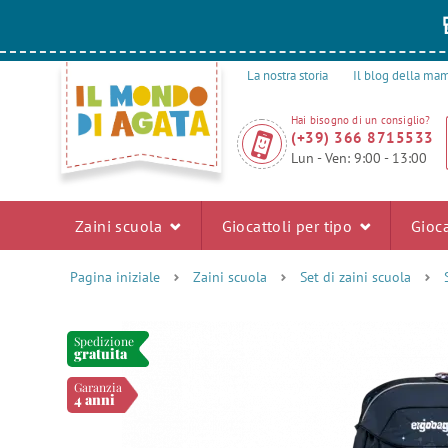
La nostra storia
Il blog della m
Hai bisogno di un consiglio?
(+39) 366 8715533
Lun - Ven: 9:00 - 13:00
Zaini scuola
Giocattoli per tipo
Gioca
Pagina iniziale
Zaini scuola
Set di zaini scuola
Spedizione
gratuita
Garanzia
4 anni