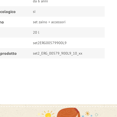
da 6 anni
cologico
si
ino
set zaino + accessori
20 l
set2ERG00579900L9
 prodotto
set2_ERG_00579_900L9_10_xx