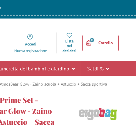
>
0
Lista
Carrello
Accedi
dei
desideri
Nuova registrazione
ameretta dei bambini e giardino
Saldi %
AtmosBear Glow - Zaino scuola + Astuccio + Sacca sportiva
Prime Set -
r Glow - Zaino
Astuccio + Sacca