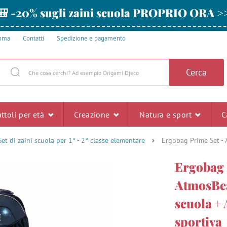
🎒 -20% sugli zaini scuola PROPRIO ORA >
amma
Contatti
Spedizione e pagamento
Cerca
ttoli per età
Creazione
Natura e sport
C
Set di zaini scuola per 1° - 2° classe elementare
Ergobag Prime Set - 
Ergobag 
AtmosBea
scuola + 
sportiva