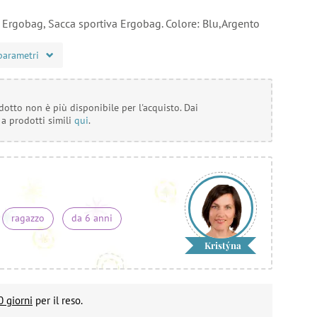
o Ergobag, Sacca sportiva Ergobag. Colore: Blu,Argento
parametri
otto non è più disponibile per l'acquisto. Dai
 a prodotti simili
qui
.
ragazzo
da 6 anni
Kristýna
0 giorni
per il reso.