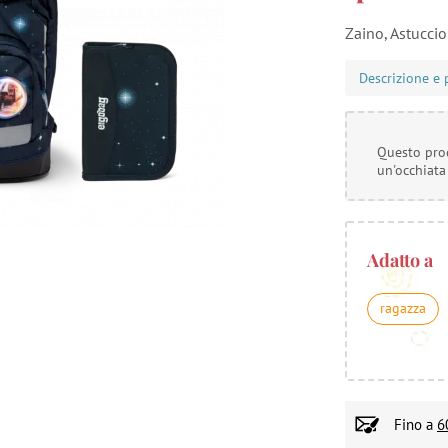
Zaino, Astucci
Descrizione e 
Questo prod
un'occhiata
Adatto a
ragazza
Fino a
6