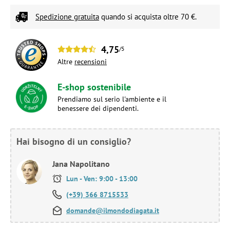
Spedizione gratuita
quando si acquista oltre 70 €.
4,75
/5
Altre
recensioni
E-shop sostenibile
Prendiamo sul serio l'ambiente e il
benessere dei dipendenti.
Hai bisogno di un consiglio?
Jana Napolitano
Lun - Ven: 9:00 - 13:00
(+39) 366 8715533
domande@ilmondodiagata.it