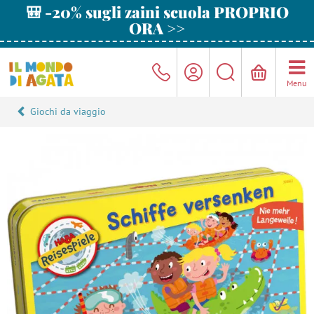
🎒 -20% sugli zaini scuola PROPRIO
ORA >>
Menu
Giochi da viaggio