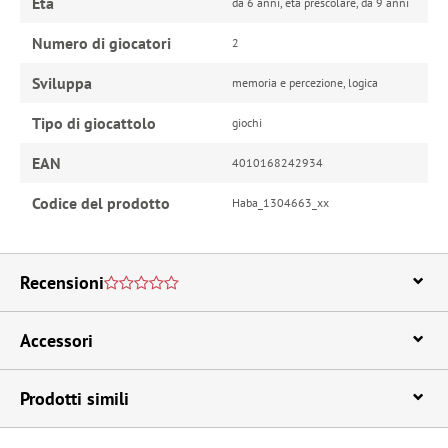
Età
da 6 anni, età prescolare, da 9 anni
Numero di giocatori
2
Sviluppa
memoria e percezione, logica
Tipo di giocattolo
giochi
EAN
4010168242934
Codice del prodotto
Haba_1304663_xx
Recensioni
Accessori
Prodotti simili