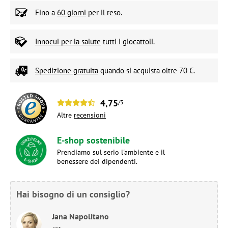
Fino a
60 giorni
per il reso.
Innocui per la salute
tutti i giocattoli.
Spedizione gratuita
quando si acquista oltre 70 €.
4,75
/5
Altre
recensioni
E-shop sostenibile
Prendiamo sul serio l'ambiente e il
benessere dei dipendenti.
Hai bisogno di un consiglio?
Jana Napolitano