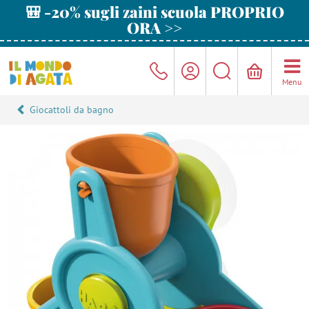
🎒 -20% sugli zaini scuola PROPRIO
ORA >>
Menu
Giocattoli da bagno