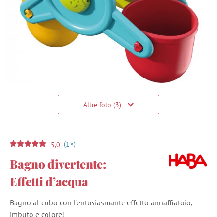
Altre foto (3)
(
)
+
1
5,0
Bagno divertente:
Effetti d’acqua
Bagno al cubo con l’entusiasmante effetto annaffiatoio,
imbuto e colore!