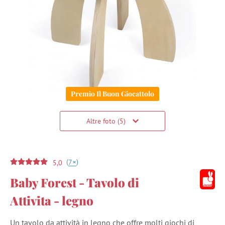
Premio Il Buon Giocattolo
Altre foto (5)
(
)
+
7
5,0
Baby Forest - Tavolo di
Attivita - legno
Un tavolo da attività in legno che offre molti giochi di