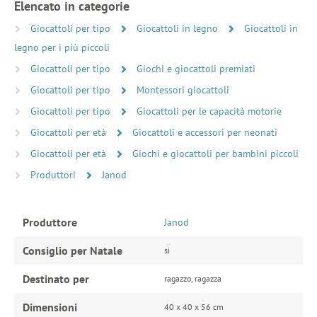
Elencato in categorie
Giocattoli per tipo
Giocattoli in legno
Giocattoli in
legno per i più piccoli
Giocattoli per tipo
Giochi e giocattoli premiati
Giocattoli per tipo
Montessori giocattoli
Giocattoli per tipo
Giocattoli per le capacità motorie
Giocattoli per età
Giocattoli e accessori per neonati
Giocattoli per età
Giochi e giocattoli per bambini piccoli
Produttori
Janod
Produttore
Janod
Consiglio per Natale
si
Destinato per
ragazzo, ragazza
Dimensioni
40 x 40 x 56 cm