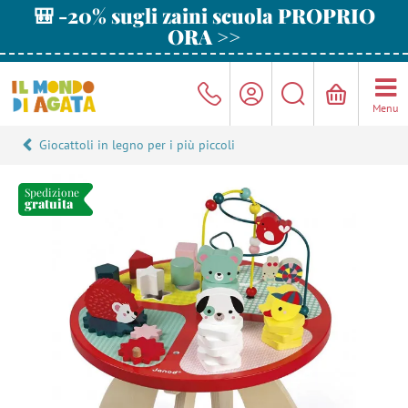
🎒 -20% sugli zaini scuola PROPRIO
ORA >>
Menu
Giocattoli in legno per i più piccoli
Spedizione
gratuita