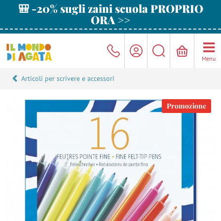
🎒 -20% sugli zaini scuola PROPRIO
ORA >>
Menu
Articoli per scrivere e accessori
Promozione