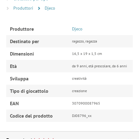
Produttori
Djeco
Produttore
Djeco
Destinato per
ragazzo, ragazza
Dimensioni
16,5 x 19 x 1,5 cm
Età
da 9 anni, età prescolare, da 6 anni
Sviluppa
creatività
Tipo di giocattolo
creazione
EAN
3070900087965
Codice del prodotto
DJ08796_xx