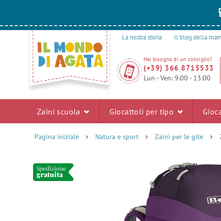
La nostra storia
Il blog della m
Hai bisogno di un consiglio?
(+39) 366 8715533
Lun - Ven: 9:00 - 13:00
Zaini scuola
Giocattoli per tipo
Gioca
Pagina iniziale
Natura e sport
Zaini per le gite
Spedizione
gratuita