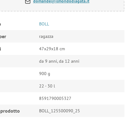
domande@ilmondodiagata.it
e
BOLL
per
ragazza
i
47x29x18 cm
da 9 anni, da 12 anni
900 g
22 - 30 l
8591790005327
 prodotto
BOLL_125500090_25