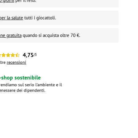
0 giorni
per il reso.
per la salute
tutti i giocattoli.
ne gratuita
quando si acquista oltre 70 €.
4,75
/5
ltre
recensioni
-shop sostenibile
rendiamo sul serio l'ambiente e il
enessere dei dipendenti.