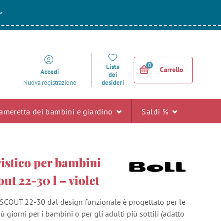
>
0
Lista
Carrello
Accedi
dei
desideri
Nuova registrazione
ameretta dei bambini e giardino
Saldi %
istico per bambini
t 22-30 l – violet
o SCOUT 22-30 dal design funzionale è progettato per le
ù giorni per i bambini o per gli adulti più sottili (adatto