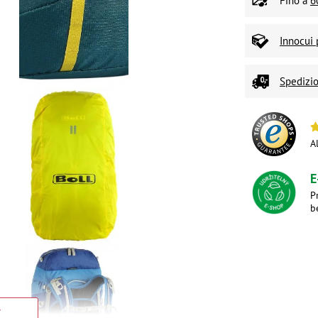
Fino a
6
Innocui 
Spedizio
A
E
P
b