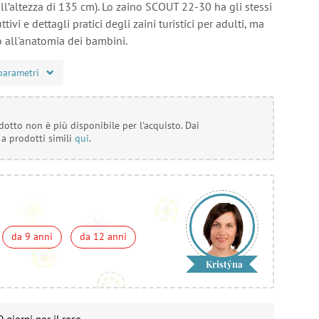
all’altezza di 135 cm). Lo zaino SCOUT 22-30 ha gli stessi
tivi e dettagli pratici degli zaini turistici per adulti, ma
o all'anatomia dei bambini.
parametri
otto non è più disponibile per l'acquisto. Dai
 a prodotti simili
qui
.
da 9 anni
da 12 anni
Kristýna