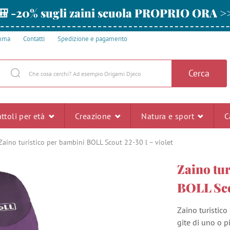
🎒 -20% sugli zaini scuola PROPRIO ORA >
amma
Contatti
Spedizione e pagamento
Cerca
ttoli per età
Creazione
Natura e sport
C
Zaino turistico per bambini BOLL Scout 22-30 l – violet
Zaino tur
BOLL Scou
Zaino turistic
gite di uno o pi