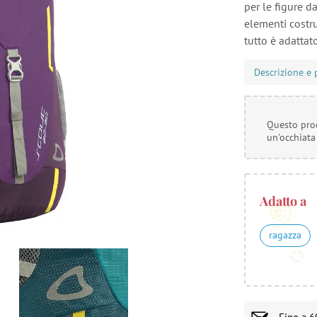
per le figure d
elementi costrut
tutto è adattat
Descrizione e 
Questo prod
un'occhiata
Adatto a
ragazza