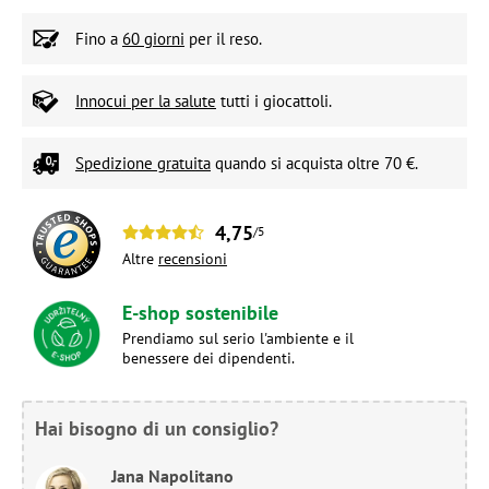
Fino a
60 giorni
per il reso.
Innocui per la salute
tutti i giocattoli.
Spedizione gratuita
quando si acquista oltre 70 €.
4,75
/5
Altre
recensioni
E-shop sostenibile
Prendiamo sul serio l'ambiente e il
benessere dei dipendenti.
Hai bisogno di un consiglio?
Jana Napolitano