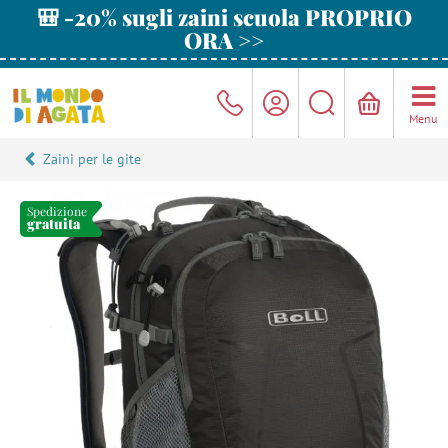
🎒 -20% sugli zaini scuola PROPRIO
ORA >>
Menu
Zaini per le gite
Spedizione
gratuita