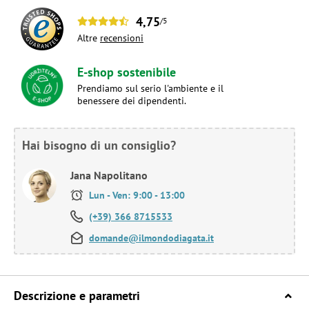
4,75
/5
Altre
recensioni
E-shop sostenibile
Prendiamo sul serio l'ambiente e il
benessere dei dipendenti.
Hai bisogno di un consiglio?
Jana Napolitano
Lun - Ven: 9:00 - 13:00
(+39) 366 8715533
domande@ilmondodiagata.it
Descrizione e parametri