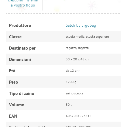
crescono insieme
a vostro figlio
Produttore
Satch by Ergobag
Classe
scuola media, scuola superiore
Destinato per
ragazzo, ragazza
Dimensioni
30 x 20 x 45 cm
Età
da 12 anni
Peso
1200 g
Tipo di zaino
zaino scuola
Volume
30 l
EAN
4057081023615