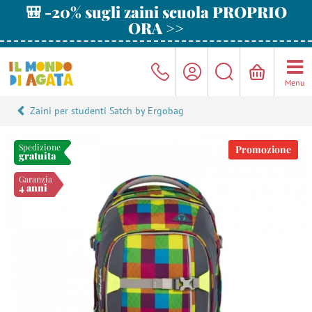
🎒 -20% sugli zaini scuola PROPRIO
ORA >>
Menu
Zaini per studenti Satch by Ergobag
Spedizione
Promozione
gratuita
Garanzia
4 anni