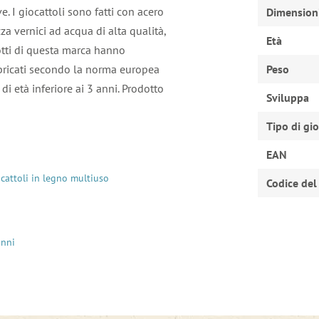
ve. I giocattoli sono fatti con acero
Dimension
zza vernici ad acqua di alta qualità,
Età
otti di questa marca hanno
bbricati secondo la norma europea
Peso
i età inferiore ai 3 anni. Prodotto
Sviluppa
Tipo di gi
EAN
ocattoli in legno multiuso
Codice del
anni