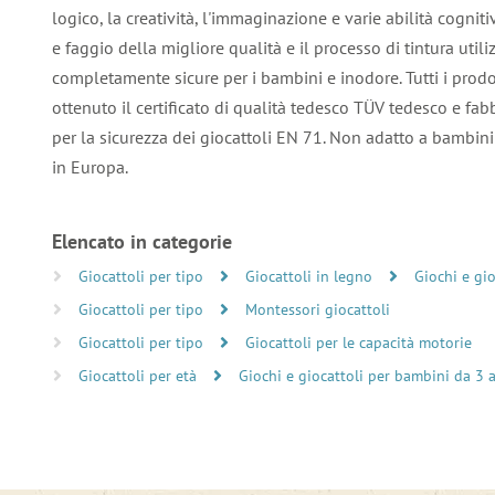
logico, la creatività, l'immaginazione e varie abilità cogniti
e faggio della migliore qualità e il processo di tintura utili
completamente sicure per i bambini e inodore. Tutti i prod
ottenuto il certificato di qualità tedesco TÜV tedesco e fa
per la sicurezza dei giocattoli EN 71. Non adatto a bambini d
in Europa.
Elencato in categorie
Giocattoli per tipo
Giocattoli in legno
Giochi e gi
Giocattoli per tipo
Montessori giocattoli
Giocattoli per tipo
Giocattoli per le capacità motorie
Giocattoli per età
Giochi e giocattoli per bambini da 3 