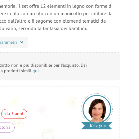
emoria. Il set offre 12 elementi in legno con forme di
ere in fila con un filo con un manicotto per infilare da
cco dall'altro e 8 sagome con elementi tematici da
o vario, secondo la fantasia dei bambini.
parametri
otto non è più disponibile per l'acquisto. Dai
 a prodotti simili
qui
.
da 3 anni
Kristýna
otoria