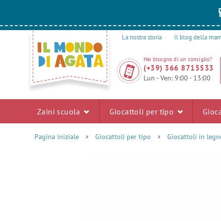
La nostra storia
Il blog della m
Hai bisogno di un consiglio?
(+39) 366 8715533
Lun - Ven: 9:00 - 13:00
Zaini scuola
Giocattoli per tipo
Gioca
Pagina iniziale
Giocattoli per tipo
Giocattoli in legn