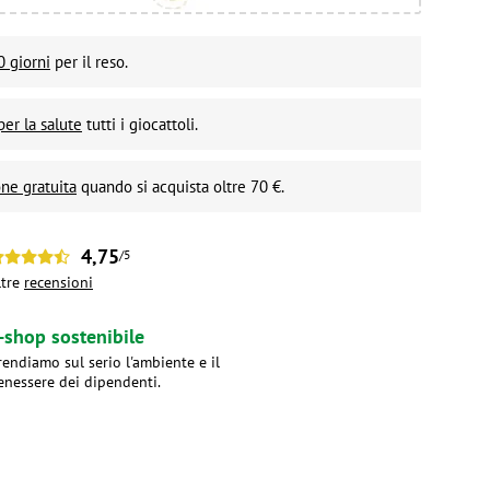
0 giorni
per il reso.
per la salute
tutti i giocattoli.
ne gratuita
quando si acquista oltre 70 €.
4,75
/5
ltre
recensioni
-shop sostenibile
rendiamo sul serio l'ambiente e il
enessere dei dipendenti.