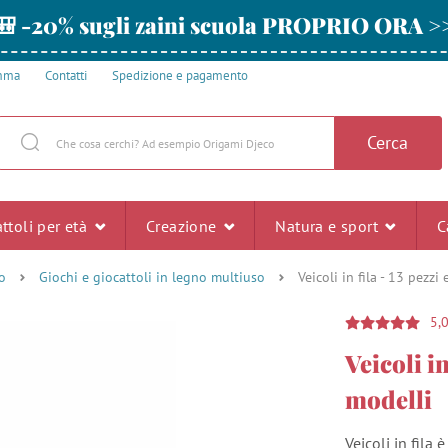
🎒 -20% sugli zaini scuola PROPRIO ORA >
amma
Contatti
Spedizione e pagamento
Cerca
ttoli per età
Creazione
Natura e sport
C
o
Giochi e giocattoli in legno multiuso
Veicoli in fila - 13 pezzi
5,
Veicoli in
modelli
Veicoli in fila 