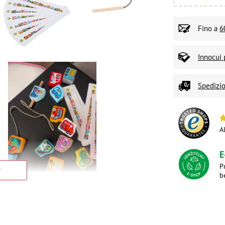
Fino a
6
Innocui 
Spedizio
A
E
P
b