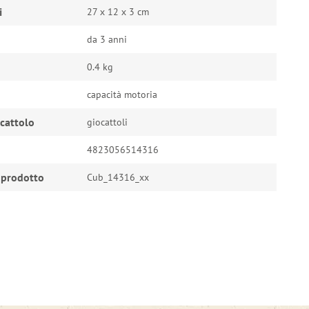
i
27 х 12 х 3 cm
da 3 anni
0.4 kg
capacità motoria
ocattolo
giocattoli
4823056514316
 prodotto
Cub_14316_xx