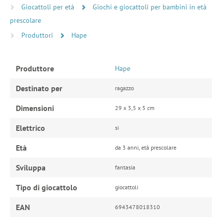
Giocattoli per età
Giochi e giocattoli per bambini in età
prescolare
Produttori
Hape
Produttore
Hape
Destinato per
ragazzo
Dimensioni
29 x 3,5 x 5 cm
Elettrico
si
Età
da 3 anni, età prescolare
Sviluppa
fantasia
Tipo di giocattolo
giocattoli
EAN
6943478018310