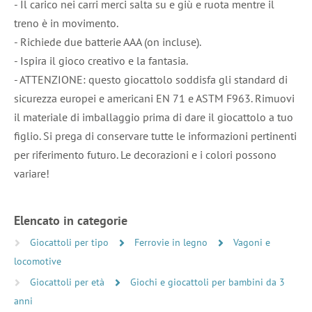
- Il carico nei carri merci salta su e giù e ruota mentre il
treno è in movimento.
- Richiede due batterie AAA (on incluse).
- Ispira il gioco creativo e la fantasia.
- ATTENZIONE: questo giocattolo soddisfa gli standard di
sicurezza europei e americani EN 71 e ASTM F963. Rimuovi
il materiale di imballaggio prima di dare il giocattolo a tuo
figlio. Si prega di conservare tutte le informazioni pertinenti
per riferimento futuro. Le decorazioni e i colori possono
variare!
Elencato in categorie
Giocattoli per tipo
Ferrovie in legno
Vagoni e
locomotive
Giocattoli per età
Giochi e giocattoli per bambini da 3
anni