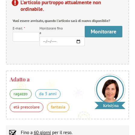
L’articolo purtroppo attualmente non
ordinabile.
Vuoi essere avvisato, quando l’articolo sarà di nuovo disponibile?
E-mail
*
Monitorare fino
Monitorare
a
Adatto a
ragazzo
da 3 anni
Kristýna
età prescolare
fantasia
Fino a
60 giorni
per il reso.