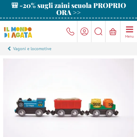
🎒 -20% sugli zaini scuola PROPRIO
ORA >>
Menu
Vagoni e locomotive