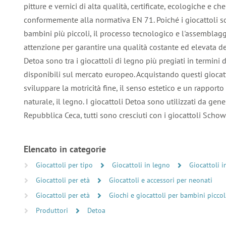
pitture e vernici di alta qualità, certificate, ecologiche e 
conformemente alla normativa EN 71. Poiché i giocattoli s
bambini più piccoli, il processo tecnologico e l'assemblag
attenzione per garantire una qualità costante ed elevata dei
Detoa sono tra i giocattoli di legno più pregiati in termini 
disponibili sul mercato europeo. Acquistando questi giocattol
sviluppare la motricità fine, il senso estetico e un rapport
naturale, il legno. I giocattoli Detoa sono utilizzati da gene
Repubblica Ceca, tutti sono cresciuti con i giocattoli Scho
Elencato in categorie
Giocattoli per tipo
Giocattoli in legno
Giocattoli i
Giocattoli per età
Giocattoli e accessori per neonati
Giocattoli per età
Giochi e giocattoli per bambini piccol
Produttori
Detoa