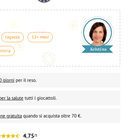
ragazza
12+ mesi
Kristýna
otoria
0 giorni
per il reso.
per la salute
tutti i giocattoli.
ne gratuita
quando si acquista oltre 70 €.
4,75
/5