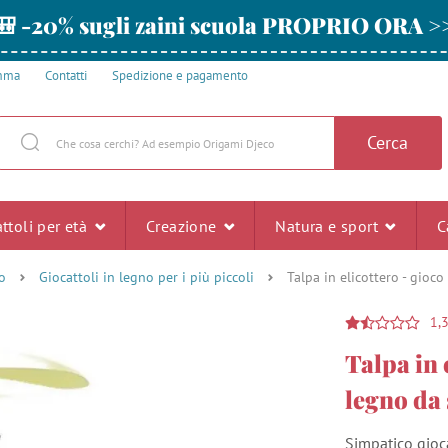
🎒 -20% sugli zaini scuola PROPRIO ORA >
amma
Contatti
Spedizione e pagamento
Cerca
ttoli per età
Creazione
Natura e sport
C
o
Giocattoli in legno per i più piccoli
Talpa in elicottero - gioc
1,
Talpa in 
legno da
Simpatico gioca