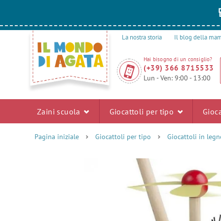
La nostra storia
Il blog della m
Hai bisogno di un consiglio?
(+39) 366 8715533
Lun - Ven: 9:00 - 13:00
Zaini scuola
Giocattoli per tipo
Gioca
Pagina iniziale
Giocattoli per tipo
Giocattoli in legn