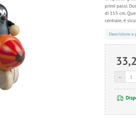
primi passi. Du
di 115 cm. Que
centrale, è sicu
Descrizione e 
33,
-
Disp