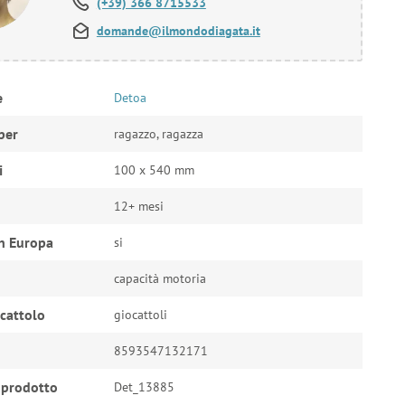
(+39) 366 8715533
domande@ilmondodiagata.it
e
Detoa
per
ragazzo, ragazza
i
100 x 540 mm
12+ mesi
n Europa
si
capacità motoria
ocattolo
giocattoli
8593547132171
 prodotto
Det_13885