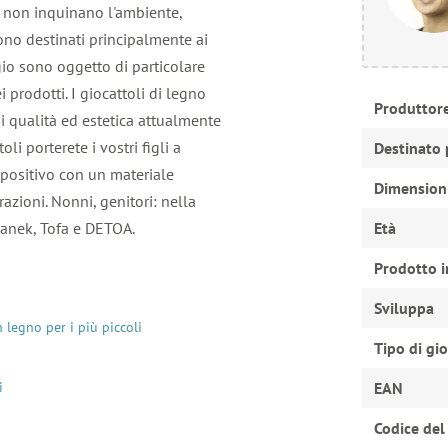
che non inquinano l'ambiente,
ono destinati principalmente ai
gio sono oggetto di particolare
 prodotti. I giocattoli di legno
Produttor
di qualità ed estetica attualmente
i porterete i vostri figli a
Destinato 
o positivo con un materiale
Dimension
razioni. Nonni, genitori: nella
wanek, Tofa e DETOA.
Età
Prodotto i
Sviluppa
n legno per i più piccoli
Tipo di gi
i
EAN
Codice del