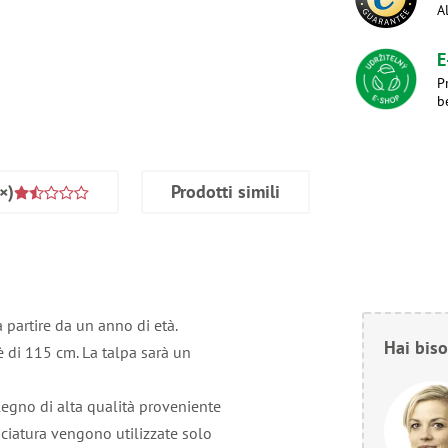
A
E
P
b
×)
Prodotti simili
 partire da un anno di età.
Hai biso
 è di 115 cm. La talpa sarà un
 legno di alta qualità proveniente
iciatura vengono utilizzate solo