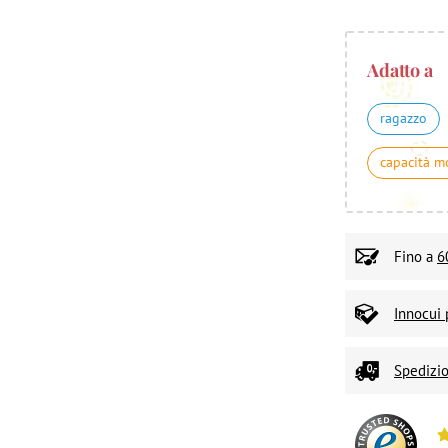
Adatto a
ragazzo
capacità m
Fino a
6
Innocui 
Spedizio