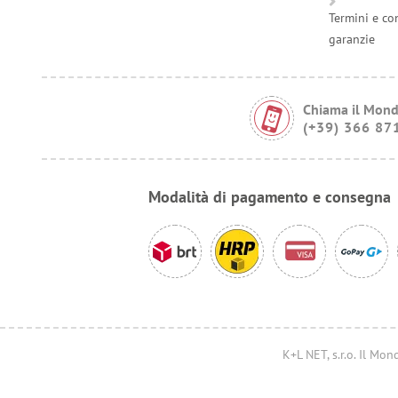
Termini e co
garanzie
Chiama il Mond
(+39) 366 87
Modalità di pagamento e consegna
K+L NET, s.r.o. Il M