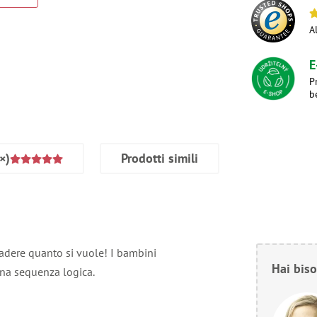
A
E
P
b
×)
Prodotti simili
cadere quanto si vuole! I bambini
Hai biso
una sequenza logica.