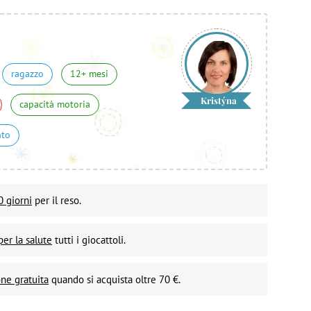
ragazzo
12+ mesi
Kristýna
capacità motoria
nto
0 giorni
per il reso.
per la salute
tutti i giocattoli.
ne gratuita
quando si acquista oltre 70 €.