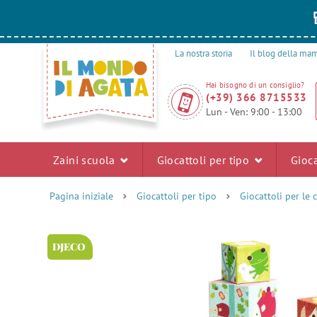
La nostra storia
Il blog della m
Hai bisogno di un consiglio?
(+39) 366 8715533
Lun - Ven: 9:00 - 13:00
Zaini scuola
Giocattoli per tipo
Gioca
Pagina iniziale
Giocattoli per tipo
Giocattoli per le 
DJECO