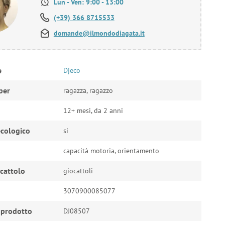
Lun - Ven: 9:00 - 13:00
(+39) 366 8715533
domande@ilmondodiagata.it
e
Djeco
per
ragazza, ragazzo
12+ mesi, da 2 anni
cologico
si
capacità motoria, orientamento
ocattolo
giocattoli
3070900085077
 prodotto
DJ08507