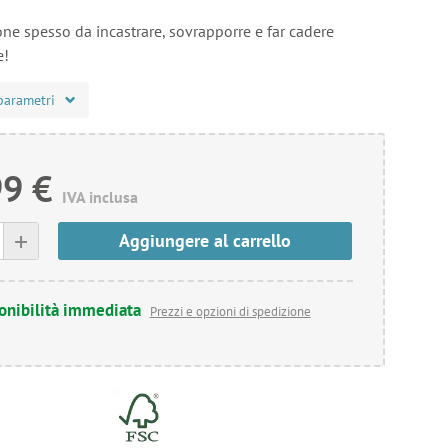
one spesso da incastrare, sovrapporre e far cadere
e!
parametri
99 €
IVA inclusa
+
Aggiungere al carrello
onibilità immediata
Prezzi e opzioni di spedizione