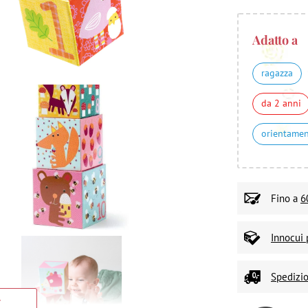
Adatto a
ragazza
da 2 anni
orientame
Fino a
6
Innocui 
Spedizio