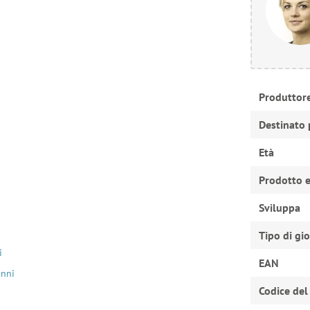
Produttor
Destinato 
Età
Prodotto e
Sviluppa
Tipo di gi
i
EAN
anni
Codice del