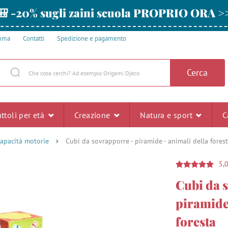
🎒 -20% sugli zaini scuola PROPRIO ORA >
amma
Contatti
Spedizione e pagamento
Cerca
ttoli per età
Creazione
Natura e sport
C
capacità motorie
Cubi da sovrapporre - piramide - animali della fores
5,
Cubi da 
piramide 
foresta