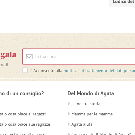
Codice del
Agata
-mail
*
Acconsento alla
politica sul trattamento dei dati perso
no di un consiglio?
Del Mondo di Agata
La nostra storia
tà o cosa piace ai ragazzi
Mamma per le mamme
tà o cosa piace alle ragazze
Agata aiuta
so e reclamo della merce
Come è nato Il Mondo di Agata?