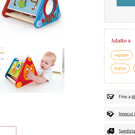
Adatto a
ragazzo
logica
Fino a
6
Innocui 
Spedizio