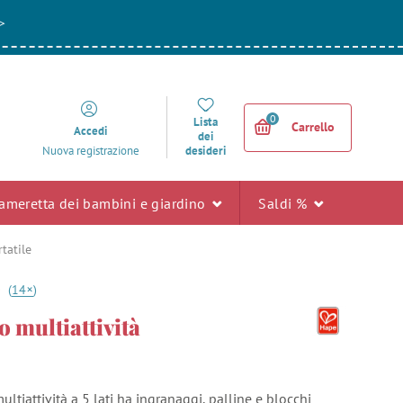
>
0
Lista
Carrello
Accedi
dei
desideri
Nuova registrazione
ameretta dei bambini e giardino
Saldi %
tatile
+
0
(
14
)
 multiattività
ltiattività a 5 lati ha ingranaggi, palline e blocchi