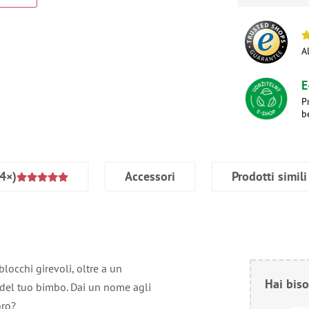
A
E
P
b
4×)
Accessori
Prodotti simili
blocchi girevoli, oltre a un
Hai biso
so del tuo bimbo. Dai un nome agli
oro?