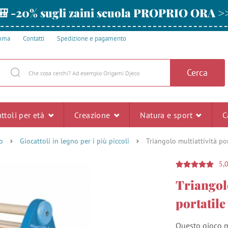
🎒 -20% sugli zaini scuola PROPRIO ORA >
amma
Contatti
Spedizione e pagamento
Cerca
ttoli per età
Creazione
Natura e sport
C
o
Giocattoli in legno per i più piccoli
Triangolo multiattività por
5,
Triangolo
portatile
Questo gioco mu