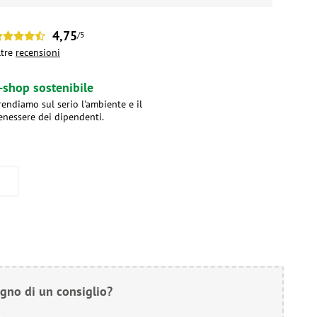
4,75
/5
ltre
recensioni
-shop sostenibile
rendiamo sul serio l'ambiente e il
enessere dei dipendenti.
gno di un consiglio?