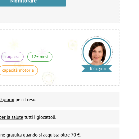
Monitorare
ragazza
12+ mesi
Kristýna
capacità motoria
0 giorni
per il reso.
per la salute
tutti i giocattoli.
ne gratuita
quando si acquista oltre 70 €.