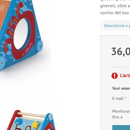
girevoli, oltre 
sorriso del tuo
Descrizione e 
36,
L’ar
Vuoi esse
E-mail
*
Monitora
fino a