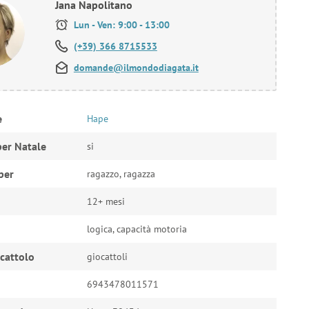
Jana Napolitano
Lun - Ven: 9:00 - 13:00
(+39) 366 8715533
domande@ilmondodiagata.it
e
Hape
per Natale
si
per
ragazzo, ragazza
12+ mesi
logica, capacità motoria
ocattolo
giocattoli
6943478011571