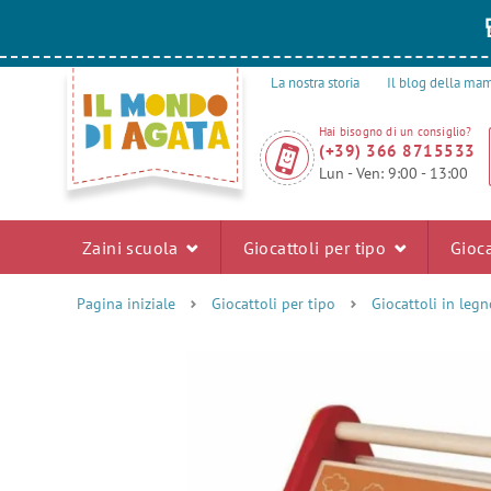
La nostra storia
Il blog della m
Hai bisogno di un consiglio?
(+39) 366 8715533
Lun - Ven: 9:00 - 13:00
Zaini scuola
Giocattoli per tipo
Gioca
Pagina iniziale
Giocattoli per tipo
Giocattoli in legn