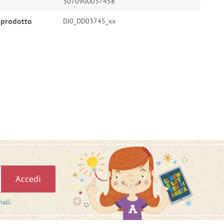
3070900037458
 prodotto
DJ0_DD03745_xx
Accedi
nali
.