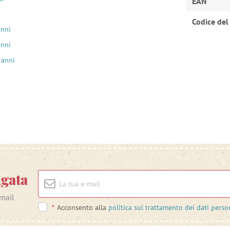
EAN
Codice del
anni
anni
 anni
Agata
-mail
*
Acconsento alla
politica sul trattamento dei dati perso