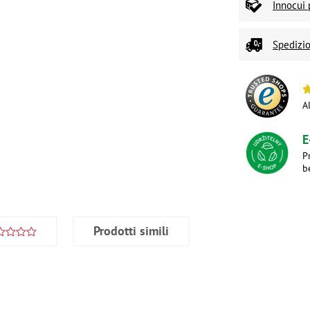
Innocui 
Spedizio
A
E
P
b
Prodotti simili