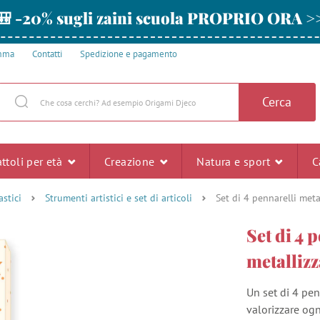
🎒 -20% sugli zaini scuola PROPRIO ORA >
amma
Contatti
Spedizione e pagamento
Cerca
ttoli per età
Creazione
Natura e sport
C
astici
Strumenti artistici e set di articoli
Set di 4 pennarelli metal
Set di 4 
metallizz
Un set di 4 pen
valorizzare ogn