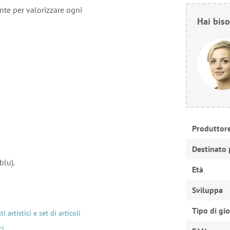
nte per valorizzare ogni
Hai biso
Produttor
Destinato 
blu).
Età
Sviluppa
Tipo di gi
i artistici e set di articoli
ci