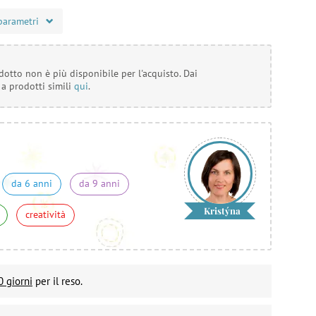
parametri
otto non è più disponibile per l'acquisto. Dai
 a prodotti simili
qui
.
da 6 anni
da 9 anni
Kristýna
creatività
0 giorni
per il reso.