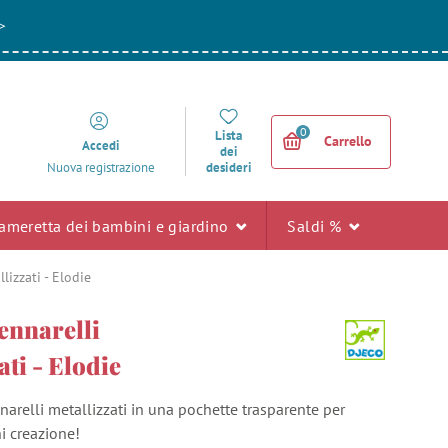
>
0
Lista
Carrello
Accedi
dei
desideri
Nuova registrazione
ameretta dei bambini e giardino
Saldi %
lizzati - Elodie
pennarelli
ati - Elodie
narelli metallizzati in una pochette trasparente per
i creazione!