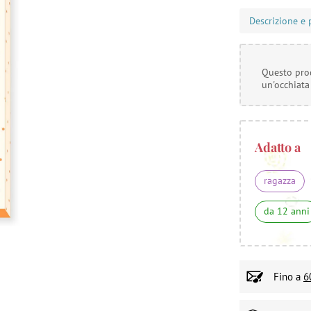
Descrizione e 
Questo prod
un'occhiata
Adatto a
ragazza
da 12 anni
Fino a
6