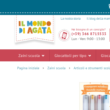
La nostra storia
Il blog della m
Hai bisogno di un consiglio?
(+39) 366 8715533
Lun - Ven: 9:00 - 13:00
Zaini scuola
Giocattoli per tipo
Gioca
Pagina iniziale
Zaini scuola
Articoli e strumenti scol