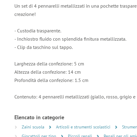
Un set di 4 pennarelli metallizzati in una pochette traspare
creazione!
- Custodia trasparente.
- Inchiostro fluido con splendida finitura metallizzata.
- Clip da taschino sul tappo.
Larghezza della confezione: 5 cm
Altezza della confezione: 14 cm
Profondità della confezione: 1.5 cm
Contenuto: 4 pennarelli metallizzati (giallo, rosso, grigio e 
Elencato in categorie
Zaini scuola
Articoli e strumenti scolastici
Strument
Giocattoli per tipo
Piccoli regali
Regali per gli ami