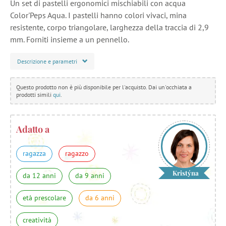
Un set di pastelli ergonomici mischiabili con acqua
Color'Peps Aqua. I pastelli hanno colori vivaci, mina
resistente, corpo triangolare, larghezza della traccia di 2,9
mm. Forniti insieme a un pennello.
Descrizione e parametri
Questo prodotto non è più disponibile per l'acquisto. Dai un'occhiata a
prodotti simili
qui
.
Adatto a
ragazza
ragazzo
Kristýna
da 12 anni
da 9 anni
età prescolare
da 6 anni
creatività