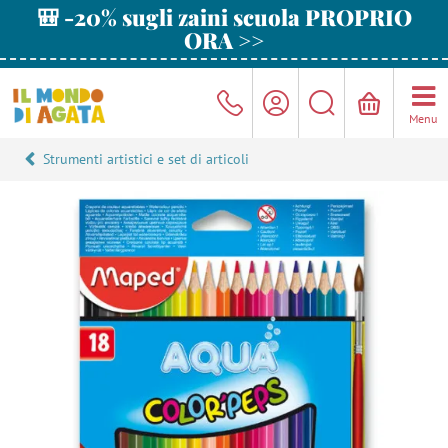
🎒 -20% sugli zaini scuola PROPRIO
ORA >>
Menu
Strumenti artistici e set di articoli