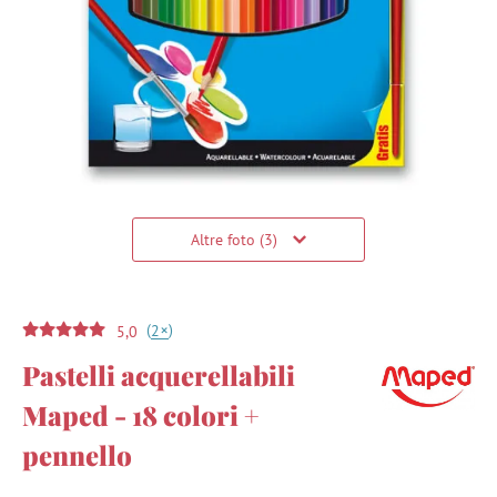
Altre foto (3)
(
)
+
2
5,0
Pastelli acquerellabili
Maped - 18 colori +
pennello