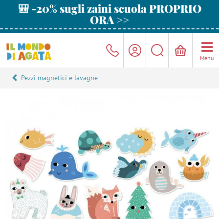
🎒 -20% sugli zaini scuola PROPRIO
ORA >>
Menu
Pezzi magnetici e lavagne