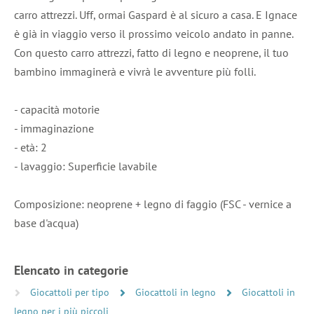
carro attrezzi. Uff, ormai Gaspard è al sicuro a casa. E Ignace
è già in viaggio verso il prossimo veicolo andato in panne.
Con questo carro attrezzi, fatto di legno e neoprene, il tuo
bambino immaginerà e vivrà le avventure più folli.
- capacità motorie
- immaginazione
- età: 2
- lavaggio: Superficie lavabile
Composizione: neoprene + legno di faggio (FSC - vernice a
base d'acqua)
Elencato in categorie
Giocattoli per tipo
Giocattoli in legno
Giocattoli in
legno per i più piccoli