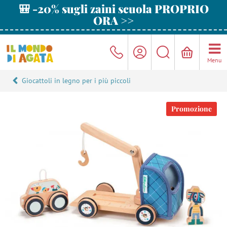
🎒 -20% sugli zaini scuola PROPRIO
ORA >>
Menu
Giocattoli in legno per i più piccoli
Promozione