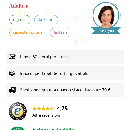
Adatto a
ragazzo
da 2 anni
Kristýna
capacità motoria
fantasia
Fino a
60 giorni
per il reso.
Innocui per la salute
tutti i giocattoli.
Spedizione gratuita
quando si acquista oltre 70 €.
4,75
/5
Altre
recensioni
E-shop sostenibile