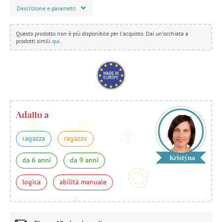
Descrizione e parametri
Questo prodotto non è più disponibile per l'acquisto. Dai un'occhiata a
prodotti simili
qui
.
Adatto a
ragazza
ragazzo
Kristýna
da 6 anni
da 9 anni
logica
abilità manuale