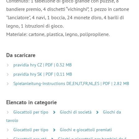
Contenuto: 1 tabellone di gioco grande con puzzle, 8
bandiere premio, 4 dischetti “vichinghi”, 1 pezzo in cartone
"lanciatore", 4 navi, 1 boccia, 24 monete d'oro, 4 barili di
legno, 1 istruzioni di gioco.
Materiale: cartone, plastica, legno, polipropilene.
Da scaricare
pravidla hry CZ | PDF | 0.32 MB
pravidla hry SK | PDF | 0.11 MB
Spielanleitung-Instructions DE,EN,IT,FR,NL,ES | PDF | 2.82 MB
Elencato in categorie
Giocattoli per tipo
Giochi di società
Giochi da
tavolo
Giocattoli per tipo
Giochi e giocattoli premiati
Giocattoli per età
Giochi e giocattoli per bambini da 6