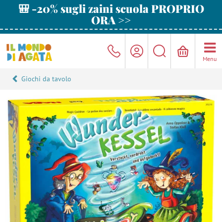
🎒 -20% sugli zaini scuola PROPRIO
ORA >>
Menu
Giochi da tavolo