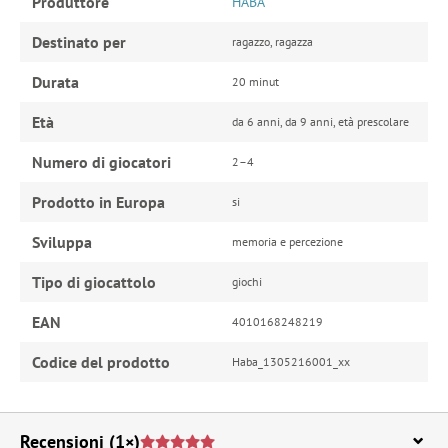
Produttore
HABA
Destinato per
ragazzo, ragazza
Durata
20 minut
Età
da 6 anni, da 9 anni, età prescolare
Numero di giocatori
2–4
Prodotto in Europa
si
Sviluppa
memoria e percezione
Tipo di giocattolo
giochi
EAN
4010168248219
Codice del prodotto
Haba_1305216001_xx
Recensioni
(1×)