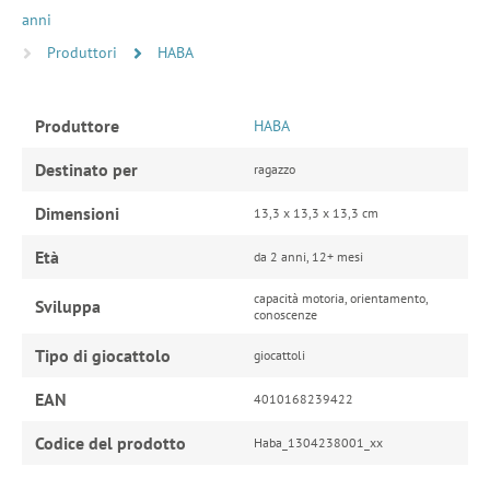
anni
Produttori
HABA
Produttore
HABA
Destinato per
ragazzo
Dimensioni
13,3 x 13,3 x 13,3 cm
Età
da 2 anni, 12+ mesi
capacità motoria, orientamento,
Sviluppa
conoscenze
Tipo di giocattolo
giocattoli
EAN
4010168239422
Codice del prodotto
Haba_1304238001_xx