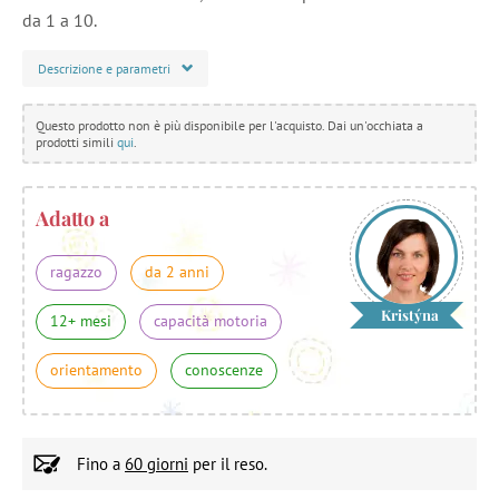
da 1 a 10.
Descrizione e parametri
Questo prodotto non è più disponibile per l'acquisto. Dai un'occhiata a
prodotti simili
qui
.
Adatto a
ragazzo
da 2 anni
Kristýna
12+ mesi
capacità motoria
orientamento
conoscenze
Fino a
60 giorni
per il reso.