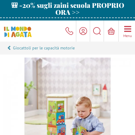
🎒 -20% sugli zaini scuola PROPRIO
ORA >>
Menu
Giocattoli per le capacità motorie