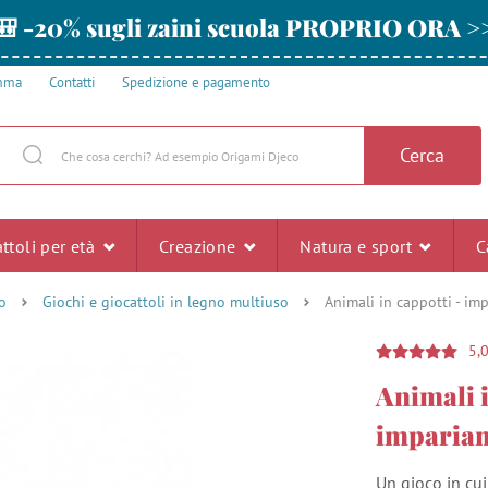
🎒 -20% sugli zaini scuola PROPRIO ORA >
amma
Contatti
Spedizione e pagamento
Cerca
ttoli per età
Creazione
Natura e sport
C
o
Giochi e giocattoli in legno multiuso
Animali in cappotti - imp
5,
Animali i
impariam
Un gioco in cui