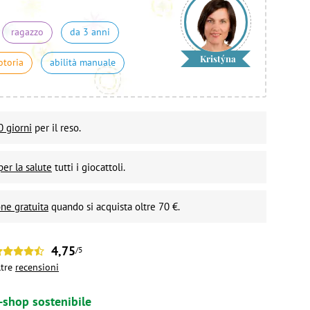
ragazzo
da 3 anni
Kristýna
otoria
abilità manuale
0 giorni
per il reso.
per la salute
tutti i giocattoli.
ne gratuita
quando si acquista oltre 70 €.
4,75
/5
ltre
recensioni
-shop sostenibile