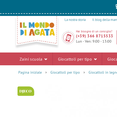
La nostra storia
Il blog della m
Hai bisogno di un consiglio?
(+39) 366 8715533
Lun - Ven: 9:00 - 13:00
Zaini scuola
Giocattoli per tipo
Gioca
Pagina iniziale
Giocattoli per tipo
Giocattoli in legn
DJECO