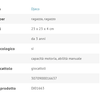
e
Djeco
per
ragazza, ragazzo
i
23 x 23 x 4 cm
da 3 anni
cologico
si
capacità motoria, abilità manuale
ocattolo
giocattoli
3070900016637
 prodotto
DJ01663