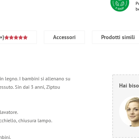
P
b
×)
Accessori
Prodotti simili
in legno. I bambini si allenano su
Hai biso
essuto. Sin dai 3 anni, Ziptou
lavatore.
occhiello, chiusura lampo.
mbini.