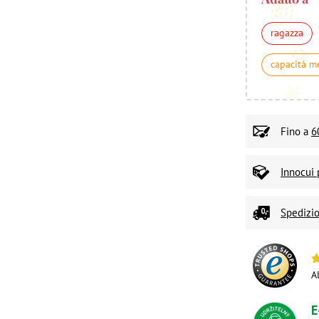
ragazza
capacità m
Fino a
6
Innocui 
Spedizio
A
E