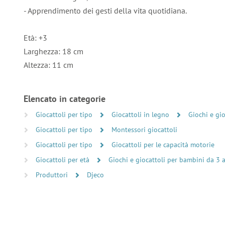
- Apprendimento dei gesti della vita quotidiana.
Età: +3
Larghezza: 18 cm
Altezza: 11 cm
Elencato in categorie
Giocattoli per tipo
Giocattoli in legno
Giochi e gi
Giocattoli per tipo
Montessori giocattoli
Giocattoli per tipo
Giocattoli per le capacità motorie
Giocattoli per età
Giochi e giocattoli per bambini da 3 
Produttori
Djeco