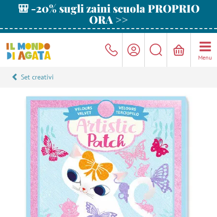
🎒 -20% sugli zaini scuola PROPRIO
ORA >>
Menu
Set creativi